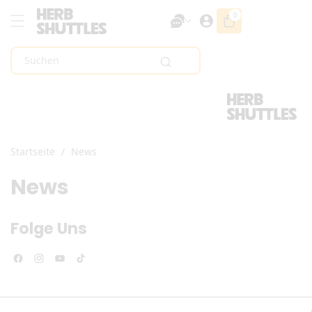
Zum Inhalt
0
0
Artikel
Springen
Suchen
Startseite
/
News
News
Folge Uns
Facebook
Instagram
YouTube
TikTok