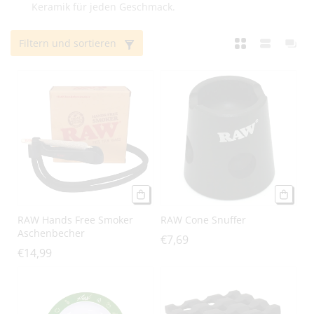
g
Keramik für jeden Geschmack.
o
Filtern und sortieren
r
i
e
:
RAW Hands Free Smoker
RAW Cone Snuffer
Aschenbecher
€7,69
€14,99