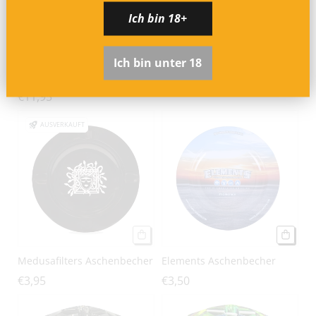
Ich bin 18+
Ich bin unter 18
King Palm Glass Ashtray -
RAW Aschenbecher
Black 105mm
€3,95
€11,95
AUSVERKAUFT
Medusafilters Aschenbecher
Elements Aschenbecher
€3,95
€3,50