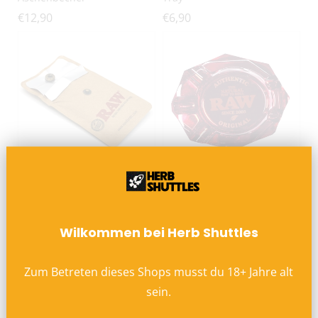
€12,90
€6,90
RAW Taschenaschenbecher
RAW Ruby Red Glas
Aschenbecher
€2,95
€29,00
Wilkommen bei Herb Shuttles
AUSVERKAUFT
Zum Betreten dieses Shops musst du
18
+
Jahre alt
sein.