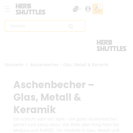
Zum Inhalt
0
0
Artikel
Springen
Suchen
Startseite
/
Aschenbecher – Glas, Metall & Keramik
K
Aschenbecher –
a
Glas, Metall &
t
Keramik
e
Ob schlicht oder mit Style – ein guter Aschenbecher
gehört zum Setup dazu. Von RAW über King Palm bis
Medusa und PURIZE: 10+ Modelle in Glas, Metall und