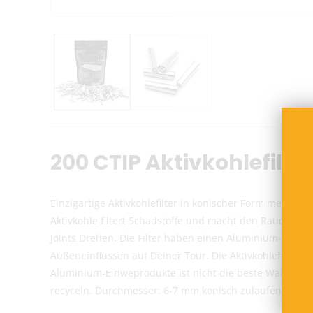
200 CTIP Aktivkohlefilte
Einzigartige Aktivkohlefilter in konischer Form messe
Aktivkohle filtert Schadstoffe und macht den Rauch ang
Joints Drehen. Die Filter haben einen Aluminium-Mantel
Außeneinflüssen auf Deiner Tour. Die Aktivkohlefilter 
Aluminium-Einweprodukte ist nicht die beste Wahl für 
recyceln. Durchmesser: 6-7 mm konisch zulaufend Läng