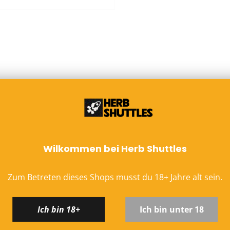
Kostenloser Versand a
Lieferzeit:
1–3 Werkta
Bei Vorkasse: Versand
Hinweis zu altersbeschrä
Versand ausschließlich mi
an Packstationen). Die Z
EU-Versand
r konische Filter Ø 6-7mm
DHL Paket EU (13,99 €) 
Kostenloser DHL-Vers
Wilkommen bei Herb Shuttles
n sie am Mundstück noch 6 mm, bis 7 mm am Ende. Die
Lieferzeit:
2–6 Werkta
enehm. Mit konischen Filtern lassen sich einfach perfekte
Preise inkl. MwSt. (je
, das schützt die Filter vor Druck und anderen
Zum Betreten dieses Shops musst du
18
+
Jahre alt sein.
Schweiz (Nicht-EU)
Mantel bestehen aus recycelter Aluminiumhüllen. Das
die Umwelt, das Aluminium lässt sich aber wenigstens
DHL (13,99 €) oder Deut
Ich bin 18+
Ich bin unter 18
e: 26 mm Menge: 200 Filter im Beutel
Kostenloser DHL-Vers