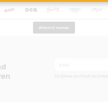
Lieferzeit:
2–6 Werkta
Preise exkl. MwSt.
Eventuelle Zölle & Ge
Fragen? Schreib uns:
info
Widerruf starten
Die genauen Versandkosten we
nd
E-Mail
ren
Ich stimme den Erhalt von E-Mai