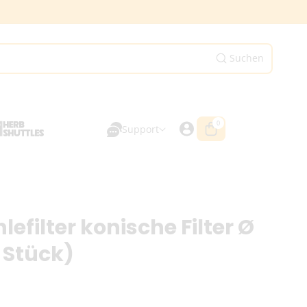
Suchen
0
0
Artikel
Support
lefilter konische Filter Ø
 Stück)