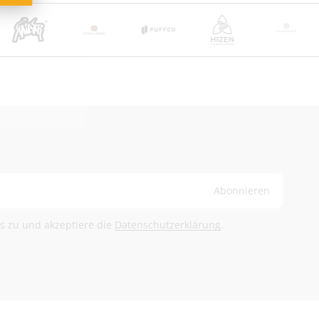
ge
bühren trägt der Empfänger
@herb-shuttles.de
rden im Warenkorb berechnet.
Abonnieren
ls zu und akzeptiere die
Datenschutzerklärung
.