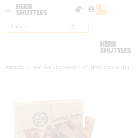
Zum Inhalt
0
0
Artikel
Springen
Suchen
Startseite
/
RAW Level Five Wooden 5er Jointhalter aus Holz
Zur
Produktinformation
Springen