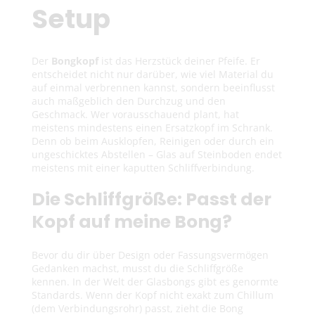
g
Setup
o
r
Der
Bongkopf
ist das Herzstück deiner Pfeife. Er
entscheidet nicht nur darüber, wie viel Material du
i
auf einmal verbrennen kannst, sondern beeinflusst
auch maßgeblich den Durchzug und den
e
Geschmack. Wer vorausschauend plant, hat
meistens mindestens einen Ersatzkopf im Schrank.
Denn ob beim Ausklopfen, Reinigen oder durch ein
:
ungeschicktes Abstellen – Glas auf Steinboden endet
meistens mit einer kaputten Schliffverbindung.
Die Schliffgröße: Passt der
Kopf auf meine Bong?
Bevor du dir über Design oder Fassungsvermögen
Gedanken machst, musst du die Schliffgröße
kennen. In der Welt der Glasbongs gibt es genormte
Standards. Wenn der Kopf nicht exakt zum Chillum
(dem Verbindungsrohr) passt, zieht die Bong