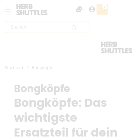
Zum Inhalt
0
0
Artikel
Springen
Suchen
Startseite
/
Bongköpfe
K
Bongköpfe
a
Bongköpfe: Das
t
wichtigste
e
Ersatzteil für dein