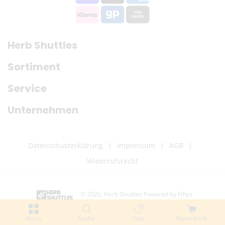
Herb Shuttles
Sortiment
Service
Unternehmen
Datenschutzerklärung
Impressum
AGB
Widerrufsrecht
© 2026,
Herb Shuttles
Powered by Fiftys
Z
Menü
Suche
Sale
Warenkorb