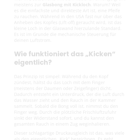
g
meistens zur
Glasbong mit Kickloch
. Warum? Weil
es die einfachste und direkteste Art ist, eine Pfeife
o
zu rauchen. Während in den USA fast nur über das
Anheben des Kopfes (Lift-off) geraucht wird, ist das
r
kleine Loch in der Glaswand hierzulande Standard.
Es ist im Grunde die mechanische Steuerung für
i
deinen Luftstrom.
e
Wie funktioniert das „Kicken“
eigentlich?
:
Das Prinzip ist simpel: Während du den Kopf
zündest, hältst du das Loch mit dem Finger
(meistens der Daumen oder Zeigefinger) dicht.
Dadurch entsteht ein Unterdruck, der die Luft durch
das Wasser zieht und den Rauch in der Kammer
sammelt. Sobald die Bong voll ist, nimmst du den
Finger weg. Durch die plötzliche Frischluftzufuhr
sinkt der Widerstand sofort, und du kannst den
gesamten Rauch in einem Zug weginhalieren.
Dieser schlagartige Druckausgleich ist das, was viele
als den eigentlichen „Kick“ bezeichnen. Es geht