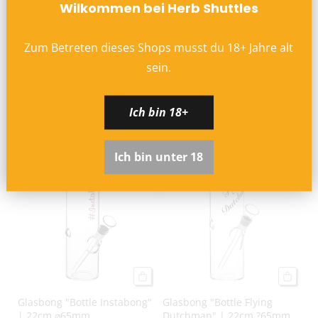
Wilkommen bei Herb Shuttles
Zum Betreten dieses Shops musst du
18
+
Jahre alt
sein.
Atomic Glas Bong Leaf
Atomic Glasbong | H: 46cm,
Ich bin 18+
Design | 33cm
Ø: 50mm, Schl.: 18,8mm
€19,95
€24,90
Ich bin unter 18
AUSVERKAUFT
AUSVERKAUFT
Glasbong "Bottle Instabong"
Glasbong "Bottle Flying
| 22cm ⌀65mm
Dutchman" | 22cm ?65mm