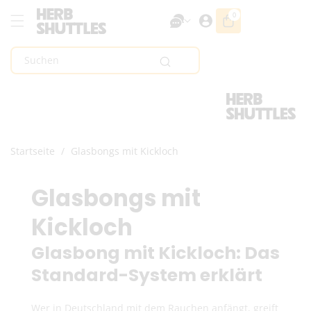
Zum Inhalt
0
0
Artikel
Springen
Suchen
Startseite
/
Glasbongs mit Kickloch
K
Glasbongs mit
a
Kickloch
t
Glasbong mit Kickloch: Das
Standard-System erklärt
e
Wer in Deutschland mit dem Rauchen anfängt, greift