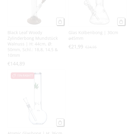
Black Leaf Woody
Glas Kolbenbong | 30cm
Zylinderbong Mundstück
⌀45mm
Walnuss | H: 44cm, Ø:
€21,99
€24,95
50mm, Schl.: 18,8, 14,5 &
10mm
€144,89
15% RABATT
Atomic Glasbong | H: 36cm,