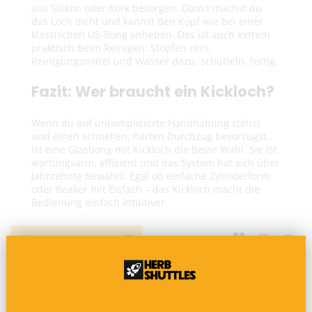
aus Silikon oder Kork besorgen. Damit machst du
das Loch dicht und kannst den Kopf wie bei einer
klassischen US-Bong anheben. Das ist auch extrem
praktisch beim Reinigen: Stopfen rein,
Reinigungsmittel und Wasser dazu, schütteln, fertig.
Fazit: Wer braucht ein Kickloch?
Wenn du auf unkomplizierte Handhabung stehst
und einen schnellen, harten Durchzug bevorzugst,
ist eine Glasbong mit Kickloch die beste Wahl. Sie ist
wartungsarm, effizient und das System hat sich über
Jahrzehnte bewährt. Egal ob einfache Zylinderform
oder Beaker mit Eisfach – das Kickloch macht die
Bedienung einfach intuitiver.
Filtern und sortieren
AUSVERKAUFT