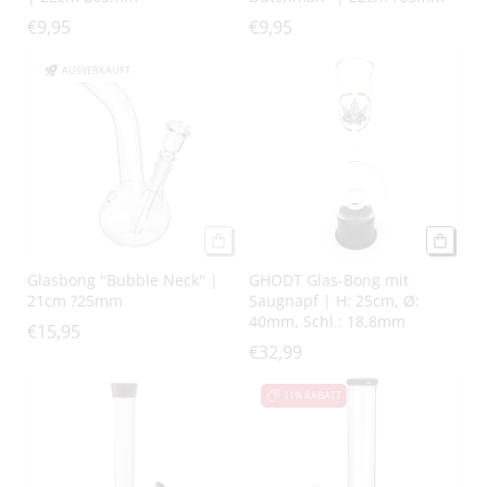
€9,95
€9,95
AUSVERKAUFT
Glasbong "Bubble Neck" |
GHODT Glas-Bong mit
21cm ?25mm
Saugnapf | H: 25cm, Ø:
40mm, Schl.: 18,8mm
€15,95
€32,99
11% RABATT