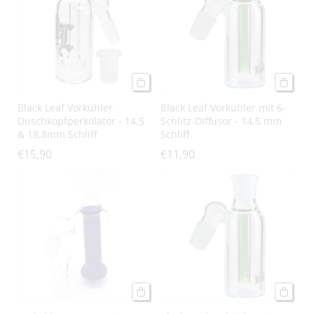
g
o
r
i
Black Leaf Vorkühler
Black Leaf Vorkühler mit 6-
e
Duschkopfperkolator - 14,5
Schlitz-Diffusor - 14,5 mm
& 18,8mm Schliff
Schliff
:
€15,90
€11,90