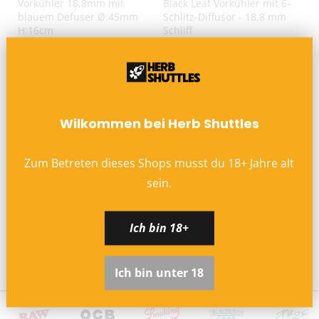
Vorkühler 18,8mm mit
Black Leaf Vorkühler mit 6-
blauem Defuser Ø:45mm
Schlitz-Diffusor - 18,8 mm
H:16cm
Schliff
€7,98
€11,90
Wilkommen bei Herb Shuttles
Zum Betreten dieses Shops musst du
18
+
Jahre alt
sein.
Black Leaf Recycle-Vorkühler
Ich bin 18+
Trommelperkolator 14,5mm
& 18,8mm
€28,50
Ich bin unter 18