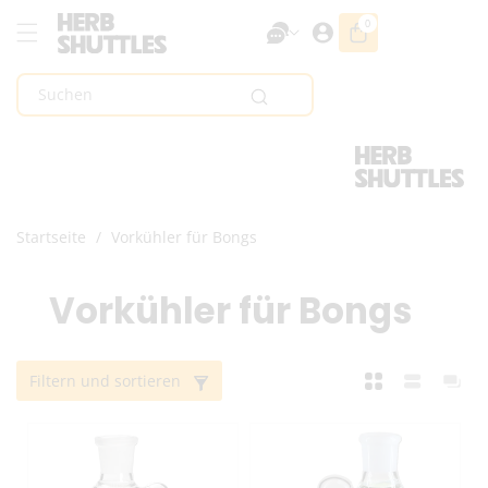
Zum Inhalt
0
0
Artikel
Springen
Suchen
Startseite
/
Vorkühler für Bongs
K
Vorkühler für Bongs
a
Filtern und sortieren
t
e