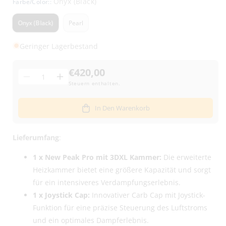
Onyx (Black)
Farbe/Color::
Onyx (Black)
Pearl
Geringer Lagerbestand
€420,00
Menge
Menge
Menge
Steuern enthalten.
für
für
Puffco
Puffco
In Den Warenkorb
New
New
Peak
Peak
Pro
Pro
Lieferumfang
:
3D
3D
XL
XL
1 x New Peak Pro mit 3DXL Kammer:
Die erweiterte
Concentrate
Concentrate
Heizkammer bietet eine größere Kapazität und sorgt
Vaporizer
Vaporizer
für ein intensiveres Verdampfungserlebnis.
-
-
1 x Joystick Cap:
Innovativer Carb Cap mit Joystick-
verschiedene
verschiedene
Funktion für eine präzise Steuerung des Luftstroms
Farben
Farben
verringern
erhöhen
und ein optimales Dampferlebnis.