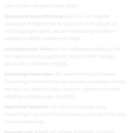
DHL (13,99 €) oder Deutsche Post International (6,90
stets auf dem neuesten Stand bleibt.
€)
Verbesserte Wasserfilterung:
Das neue, verlängerte
Kostenloser DHL-Versand ab 100 €
Glasdesign ermöglicht die Nutzung von mehr Wasser als
Lieferzeit:
2–6 Werktage
beim Vorgängermodell, was die Kühlleistung signifikant
Preise exkl. MwSt.
verbessert und für sanftere Hits sorgt.
Eventuelle Zölle & Gebühren trägt der Empfänger
Leistungsstarker Akku:
Mit der verbesserten Akkulaufzeit
Fragen? Schreib uns:
info@herb-shuttles.de
des Peak Pro sind ausgedehnte Sessions ohne häufiges
Nachladen problemlos möglich.
Die genauen Versandkosten werden im Warenkorb berechnet.
Erstklassige Materialien:
Der neue Peak Pro kombiniert
hochwertige Materialien für ein robustes, langlebiges Design,
das nicht nur beeindruckend aussieht, sondern auch den
täglichen Anforderungen standhält.
Haptisches Feedback:
Der Peak Pro bestätigt deine
Einstellungen durch sanfte Vibrationen und sorgt so für eine
intuitive Bedienung.
Kompakt und stilvoll:
Mit seinem schlanken, portablen