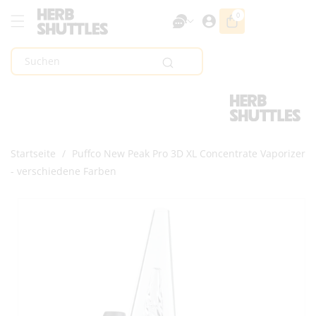
Zum Inhalt
0
0
Artikel
Springen
Suchen
Startseite
/
Puffco New Peak Pro 3D XL Concentrate Vaporizer
- verschiedene Farben
Zur
Produktinformation
Springen