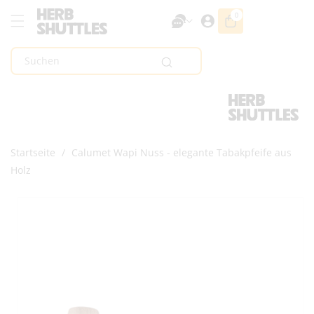
Zum Inhalt
0
0
Artikel
Springen
Suchen
Startseite
/
Calumet Wapi Nuss - elegante Tabakpfeife aus
Holz
Zur
Produktinformation
Springen