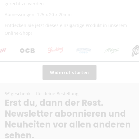
gerecht zu werden.
Lieferzeit:
2–6 Werktage
Preise inkl. MwSt. (je nach Empfängerland)
Abmessungen: 125 x 20 x 20mm
Schweiz (Nicht-EU)
Entdecken Sie jetzt dieses einzigartige Produkt in unserem
Online-Shop!
DHL (13,99 €) oder Deutsche Post International (6,90
€)
Kostenloser DHL-Versand ab 100 €
Lieferzeit:
2–6 Werktage
Preise exkl. MwSt.
Widerruf starten
Eventuelle Zölle & Gebühren trägt der Empfänger
Fragen? Schreib uns:
info@herb-shuttles.de
5€ geschenkt - für deine Bestellung.
Erst du, dann der Rest.
Die genauen Versandkosten werden im Warenkorb berechnet.
Newsletter abonnieren und
Neuheiten vor allen anderen
sehen.