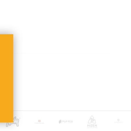
b 39,00 €
ge
(inkl. Bearbeitung)
 nach Zahlungseingang
nkten Artikeln:
t DHL + Altersprüfung bei Zustellung (keine Lieferung
usatzkosten übernehmen wir.
oder Deutsche Post International (ab 6,90 €)
and ab 100 €
ge
 nach Empfängerland)
sche Post International (6,90 €)
and ab 100 €