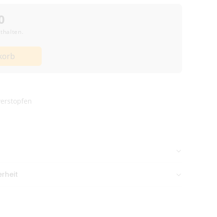
0
thalten.
ers
korb
lter
erstopfen
n Nachmittag gehen meist
am selben Tag raus
.
rheit
rstraße 46, 74248 Ellhofen, Deutschland,
aneutral & diskret verpackt
bis 38,99 € Bestellwert