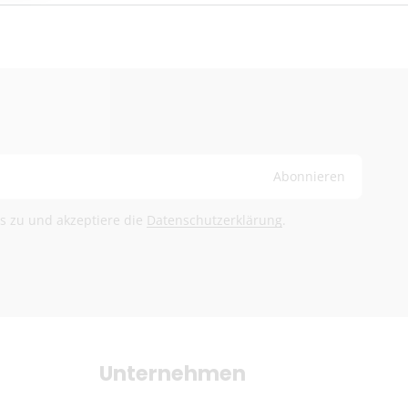
ge
bühren trägt der Empfänger
@herb-shuttles.de
rden im Warenkorb berechnet.
Abonnieren
ls zu und akzeptiere die
Datenschutzerklärung
.
Unternehmen