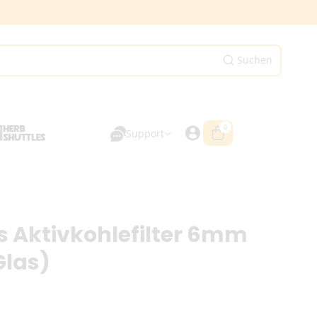
Suchen
0
0
Artikel
Support
s Aktivkohlefilter 6mm
Glas)