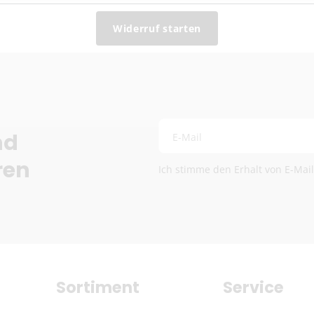
Lieferzeit:
2–6 Werkta
Preise exkl. MwSt.
Widerruf starten
Eventuelle Zölle & Ge
Fragen? Schreib uns:
info
Die genauen Versandkosten we
nd
E-Mail
ren
Ich stimme den Erhalt von E-Mai
Sortiment
Service