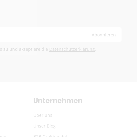
sche Post International (6,90 €)
and ab 100 €
ge
Abonnieren
bühren trägt der Empfänger
ls zu und akzeptiere die
Datenschutzerklärung
.
@herb-shuttles.de
rden im Warenkorb berechnet.
Unternehmen
Über uns
Unser Blog
nen
B2B Großhandel