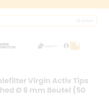
Suchen
0
0
Artikel
Support
efilter Virgin Activ Tips
hed Ø 6 mm Beutel (50