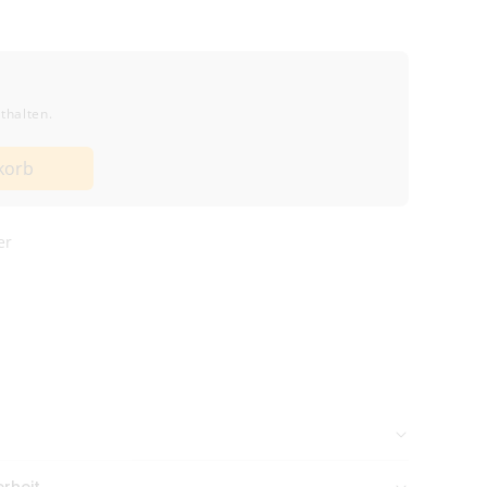
thalten.
korb
lter
er
d
n Nachmittag gehen meist
am selben Tag raus
.
rheit