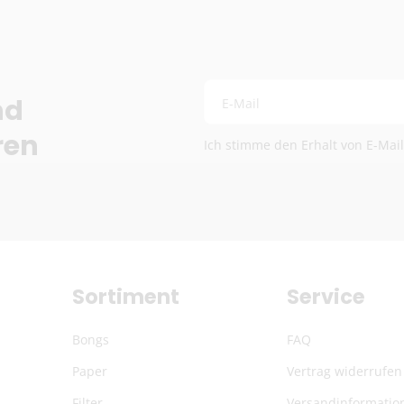
Schweiz (Nicht-EU)
DHL (13,99 €) oder Deut
Kostenloser DHL-Vers
Lieferzeit:
2–6 Werkta
nd
E-Mail
Preise exkl. MwSt.
Eventuelle Zölle & Ge
ren
Ich stimme den Erhalt von E-Mai
Fragen? Schreib uns:
info
Die genauen Versandkosten we
Sortiment
Service
Bongs
FAQ
Paper
Vertrag widerrufen
Filter
Versandinformatio