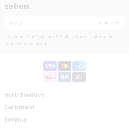
sehen.
DHL (13,99 €) oder Deutsche Post International (6,90
€)
Kostenloser DHL-Versand ab 100 €
Abonnieren
E-Mail
Lieferzeit:
2–6 Werktage
Preise exkl. MwSt.
Ich stimme den Erhalt von E-Mails zu und akzeptiere die
Eventuelle Zölle & Gebühren trägt der Empfänger
Datenschutzerklärung
.
Fragen? Schreib uns:
info@herb-shuttles.de
Die genauen Versandkosten werden im Warenkorb berechnet.
Herb Shuttles
Sortiment
Service