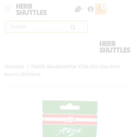
Zum Inhalt
0
0
Artikel
Springen
Suchen
Startseite
/
PURIZE Aktivkohlefilter XTRA Slim Size 6mm
Austria (33 Stück)
Zur
Produktinformation
Springen