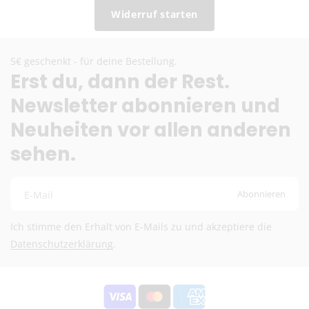
Widerruf starten
Hinweis zu altersbeschränkten Artikeln:
Versand ausschließlich mit DHL + Altersprüfung bei
5€ geschenkt - für deine Bestellung.
Zustellung (keine Lieferung an Packstationen). Die
Erst du, dann der Rest.
Zusatzkosten übernehmen wir.
Newsletter abonnieren und
EU-Versand
Neuheiten vor allen anderen
DHL Paket EU (13,99 €) oder Deutsche Post
sehen.
International (ab 6,90 €)
Kostenloser DHL-Versand ab 100 €
Lieferzeit:
2–6 Werktage
Abonnieren
E-Mail
Preise inkl. MwSt. (je nach Empfängerland)
Ich stimme den Erhalt von E-Mails zu und akzeptiere die
Schweiz (Nicht-EU)
Datenschutzerklärung
.
DHL (13,99 €) oder Deutsche Post International (6,90
€)
Kostenloser DHL-Versand ab 100 €
Lieferzeit:
2–6 Werktage