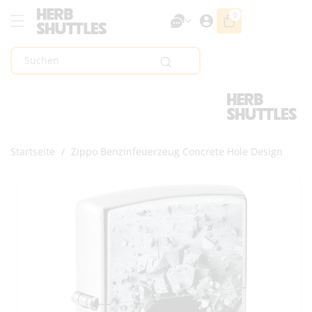
Zum Inhalt
0
0
Artikel
Springen
Suchen
Startseite
/
Zippo Benzinfeuerzeug Concrete Hole Design
Zur
Produktinformation
Springen