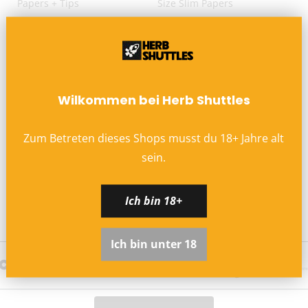
Papers + Tips
Size Slim Papers
€1,79
€1,79
Wilkommen bei Herb Shuttles
Zum Betreten dieses Shops musst du
18
+
Jahre alt
sein.
ROOR Unbleached King Size
ROOR Rice King Size Slim
Slim Papers
Papers
Ich bin 18+
€1,79
€1,79
Ich bin unter 18