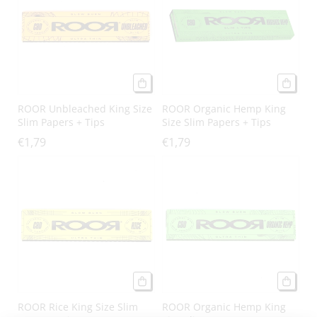
g
o
r
i
ROOR Unbleached King Size
ROOR Organic Hemp King
e
Slim Papers + Tips
Size Slim Papers + Tips
€1,79
€1,79
:
ROOR Rice King Size Slim
ROOR Organic Hemp King