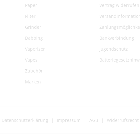
Fragen? Schreib uns:
info
Paper
Vertrag widerrufen
Die genauen Versandkosten we
Filter
Versandinformatio
r
Grinder
Zahlungsmöglichke
Dabbing
Bankverbindung
Vaporizer
Jugendschutz
Vapes
Batteriegesetzhinw
Zubehör
Marken
Datenschutzerklärung
Impressum
AGB
Widerrufsrecht