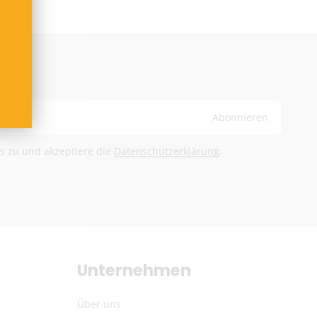
nkten Artikeln:
t DHL + Altersprüfung bei Zustellung (keine Lieferung
usatzkosten übernehmen wir.
oder Deutsche Post International (ab 6,90 €)
Abonnieren
and ab 100 €
ge
ls zu und akzeptiere die
Datenschutzerklärung
.
 nach Empfängerland)
sche Post International (6,90 €)
and ab 100 €
ge
Unternehmen
bühren trägt der Empfänger
Über uns