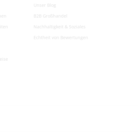
@herb-shuttles.de
Unser Blog
rden im Warenkorb berechnet.
nen
B2B Großhandel
iten
Nachhaltigkeit & Soziales
Echtheit von Bewertungen
eise