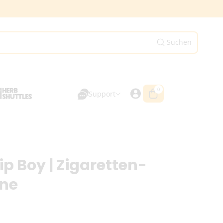
Suchen
0
0
Artikel
Support
Tip Boy | Zigaretten-
ne