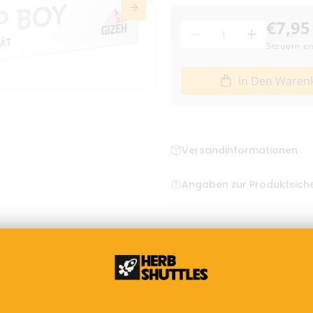
€7,95
Menge
Menge
Menge
Steuern en
für
für
GIZEH
GIZEH
In Den Waren
Silver
Silver
Tip
Tip
Boy
Boy
|
|
Zigaretten-
Zigaretten-
Versandinformationen
Stopfmaschine
Stopfmasc
verringern
erhöhen
Bestellungen bis zum frühe
Angaben zur Produktsiche
Deutschland
GIZEH Raucherbedarf GmbH 
Deutschland, info@gizeh-onl
Versand mit DHL – klim
4,95 € Versandkosten
Kostenloser Versand a
Lieferzeit:
1–3 Werkta
Bei Vorkasse: Versand