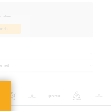
thalten.
korb
hine
n Nachmittag gehen meist
am selben Tag raus
.
rheit
, Bunsenstraße 12, 51647 Gummersbach,
ine.de
aneutral & diskret verpackt
bis 38,99 € Bestellwert
b 39,00 €
ge
(inkl. Bearbeitung)
 nach Zahlungseingang