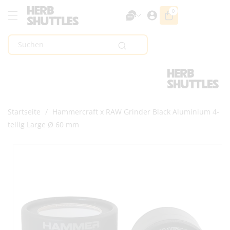
Zum Inhalt
0
0
Artikel
Springen
Suchen
Startseite
/
Hammercraft x RAW Grinder Black Aluminium 4-
teilig Large Ø 60 mm
Zur
Produktinformation
Springen