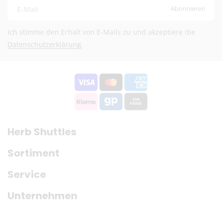
Abonnieren
E-Mail
DHL (13,99 €) oder Deutsche Post International (6,90
€)
Ich stimme den Erhalt von E-Mails zu und akzeptiere die
Kostenloser DHL-Versand ab 100 €
Datenschutzerklärung
.
Lieferzeit:
2–6 Werktage
Preise exkl. MwSt.
Eventuelle Zölle & Gebühren trägt der Empfänger
Fragen? Schreib uns:
info@herb-shuttles.de
Die genauen Versandkosten werden im Warenkorb berechnet.
Herb Shuttles
Sortiment
Service
Unternehmen