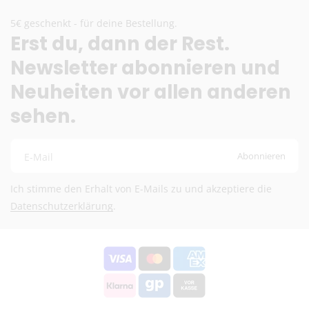
Zusatzkosten übernehmen wir.
5€ geschenkt - für deine Bestellung.
Erst du, dann der Rest.
EU-Versand
Newsletter abonnieren und
DHL Paket EU (13,99 €) oder Deutsche Post
Neuheiten vor allen anderen
International (ab 6,90 €)
Kostenloser DHL-Versand ab 100 €
sehen.
Lieferzeit:
2–6 Werktage
Preise inkl. MwSt. (je nach Empfängerland)
Abonnieren
E-Mail
Schweiz (Nicht-EU)
Ich stimme den Erhalt von E-Mails zu und akzeptiere die
DHL (13,99 €) oder Deutsche Post International (6,90
Datenschutzerklärung
.
€)
Kostenloser DHL-Versand ab 100 €
Lieferzeit:
2–6 Werktage
Preise exkl. MwSt.
Eventuelle Zölle & Gebühren trägt der Empfänger