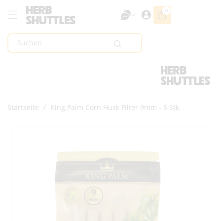
Zum Inhalt
0
0
Artikel
Springen
Suchen
Startseite
/
King Palm Corn Husk Filter 9mm - 5 Stk.
Zur
Produktinformation
Springen