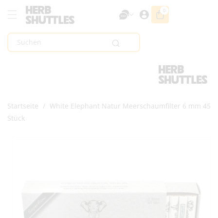
Zum Inhalt
0
0
Artikel
Springen
Suchen
Startseite
/
White Elephant Natur Meerschaumfilter 6 mm 45
Stück
Zur
Produktinformation
Springen