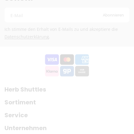
Preise exkl. MwSt.
Eventuelle Zölle & Gebühren trägt der Empfänger
Abonnieren
E-Mail
Ich stimme den Erhalt von E-Mails zu und akzeptiere die
Fragen? Schreib uns:
info@herb-shuttles.de
Datenschutzerklärung
.
Die genauen Versandkosten werden im Warenkorb berechnet.
Herb Shuttles
Sortiment
Service
Unternehmen