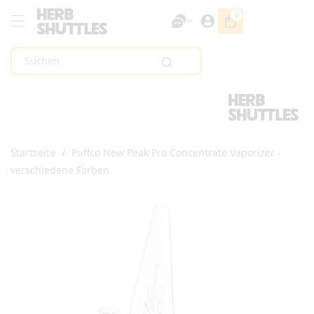
Zum Inhalt
0
0
Artikel
Springen
Suchen
Startseite
/
Puffco New Peak Pro Concentrate Vaporizer -
verschiedene Farben
Zur
Produktinformation
Springen