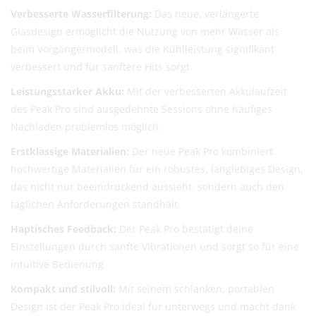
Kostenloser DHL-Versand ab 100 €
Verbesserte Wasserfilterung:
Das neue, verlängerte
Lieferzeit:
2–6 Werktage
Glasdesign ermöglicht die Nutzung von mehr Wasser als
Preise exkl. MwSt.
beim Vorgängermodell, was die Kühlleistung signifikant
Eventuelle Zölle & Gebühren trägt der Empfänger
verbessert und für sanftere Hits sorgt.
Leistungsstarker Akku:
Mit der verbesserten Akkulaufzeit
Fragen? Schreib uns:
info@herb-shuttles.de
des Peak Pro sind ausgedehnte Sessions ohne häufiges
Die genauen Versandkosten werden im Warenkorb berechnet.
Nachladen problemlos möglich.
Erstklassige Materialien:
Der neue Peak Pro kombiniert
hochwertige Materialien für ein robustes, langlebiges Design,
das nicht nur beeindruckend aussieht, sondern auch den
täglichen Anforderungen standhält.
Haptisches Feedback:
Der Peak Pro bestätigt deine
Einstellungen durch sanfte Vibrationen und sorgt so für eine
intuitive Bedienung.
Kompakt und stilvoll:
Mit seinem schlanken, portablen
Design ist der Peak Pro ideal für unterwegs und macht dank