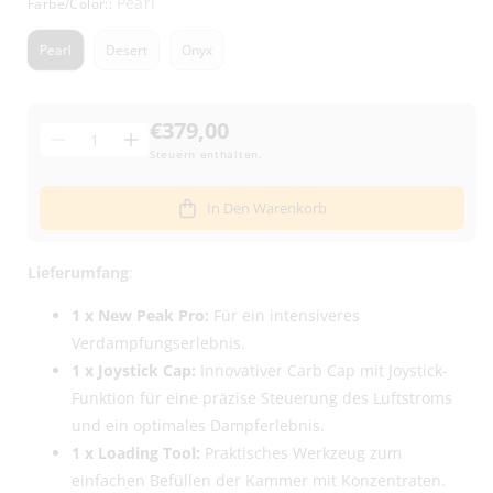
Pearl
Farbe/Color::
Pearl
Desert
Onyx
€379,00
Menge
Menge
Menge
Steuern enthalten.
für
für
Puffco
Puffco
In Den Warenkorb
New
New
Peak
Peak
Pro
Pro
Lieferumfang
:
Concentrate
Concentrate
Vaporizer
Vaporizer
1 x New Peak Pro:
Für ein intensiveres
-
-
Verdampfungserlebnis.
verschiedene
verschiedene
1 x Joystick Cap:
Innovativer Carb Cap mit Joystick-
Farben
Farben
Funktion für eine präzise Steuerung des Luftstroms
verringern
erhöhen
und ein optimales Dampferlebnis.
1 x Loading Tool:
Praktisches Werkzeug zum
einfachen Befüllen der Kammer mit Konzentraten.