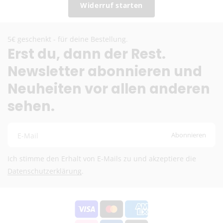
Widerruf starten
DHL (13,99 €) oder Deutsche Post International (6,90
€)
Kostenloser DHL-Versand ab 100 €
5€ geschenkt - für deine Bestellung.
Lieferzeit:
2–6 Werktage
Erst du, dann der Rest.
Preise exkl. MwSt.
Newsletter abonnieren und
Eventuelle Zölle & Gebühren trägt der Empfänger
Neuheiten vor allen anderen
Fragen? Schreib uns:
info@herb-shuttles.de
sehen.
Die genauen Versandkosten werden im Warenkorb berechnet.
Abonnieren
E-Mail
Ich stimme den Erhalt von E-Mails zu und akzeptiere die
Datenschutzerklärung
.