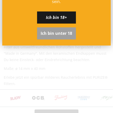
sein.
4,95 € Versandkosten
bis 38,99 € Bestellwert
Entdecke die PURIZE Big Size Filter im neuen 3er-Pack. Perfekt
Kostenloser Versand ab 39,00 €
zum Testen oder für unterwegs.
Lieferzeit:
1–3 Werktage
(inkl. Bearbeitung)
Ich bin 18+
Diese Filter reduzieren die Schadstoffaufnahme durch
Bei Vorkasse: Versand nach Zahlungseingang
Aktivkohle auf Kokosnuss-Basis und sorgen für ein kühles und
Ich bin unter 18
aromatisches Raucherlebnis, das Deiner Lungen zugute
Hinweis zu altersbeschränkten Artikeln:
kommt. Geeignet für alle Arten von Selbstgedrehten, sind die
Versand ausschließlich mit DHL + Altersprüfung bei
Filter aus umweltfreundlichen Rohstoffen hergestellt und
Zustellung (keine Lieferung an Packstationen). Die
"Made in Germany". Mit den keramischen Endkappen musst
Zusatzkosten übernehmen wir.
Du keine Einsteck- oder Eindrehrichtung beachten.
EU-Versand
Maße: ø 14 mm x 40 mm
DHL Paket EU (13,99 €) oder Deutsche Post
Erlebe jetzt ein spürbar milderes Raucherlebnis mit PURIZE®
International (ab 6,90 €)
Filtern.
Kostenloser DHL-Versand ab 100 €
Lieferzeit:
2–6 Werktage
Preise inkl. MwSt. (je nach Empfängerland)
Schweiz (Nicht-EU)