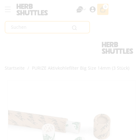
Zum Inhalt
0
0
Artikel
Springen
Suchen
Startseite
/
PURIZE Aktivkohlefilter Big Size 14mm (3 Stück)
Zur
Produktinformation
Springen