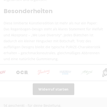
EU-Versand
Besonderheiten
DHL Paket EU (13,99 €) oder Deutsche Post
International (ab 6,90 €)
Diese limitierte Künstleredition ist mehr als nur ein Paper:
Kostenloser DHL-Versand ab 100 €
Das Regenbogen-Design steht als klares Statement für Vielfalt
Lieferzeit:
2–6 Werktage
und Akzeptanz – „We Love Diversity". Jedes Blättchen ist
Preise inkl. MwSt. (je nach Empfängerland)
dadurch ein kleiner Hingucker mit Botschaft. Trotz des
auffälligen Designs bleibt die typische PURIZE-Charakteristik
Schweiz (Nicht-EU)
erhalten – geschmacksneutrales, gleichmäßiges Abbrennen
und eine natürliche Gummierung.
DHL (13,99 €) oder Deutsche Post International (6,90
€)
Kostenloser DHL-Versand ab 100 €
Lieferzeit:
2–6 Werktage
Preise exkl. MwSt.
Widerruf starten
Eventuelle Zölle & Gebühren trägt der Empfänger
Fragen? Schreib uns:
info@herb-shuttles.de
5€ geschenkt - für deine Bestellung.