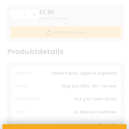
€1,50
Menge
Menge
Menge
Steuern enthalten.
für
für
PURIZE
PURIZE
In Den Warenkorb
King
King
Size
Size
Slim
Slim
Produktdetails
–
–
42
42
Blättchen
Blättchen
–
–
Material
Feines Papier, vegan & organisch
We
We
Love
Love
Format
King Size Slim, 107 × 44 mm
Diversity
Diversity
Regenbogen
Regenbogen
Papierstärke
14,5 g/m² (sehr dünn)
verringern
erhöhen
Inhalt
42 Blatt pro Heftchen
Gummierung
Gummi Arabicum (pflanzlich)