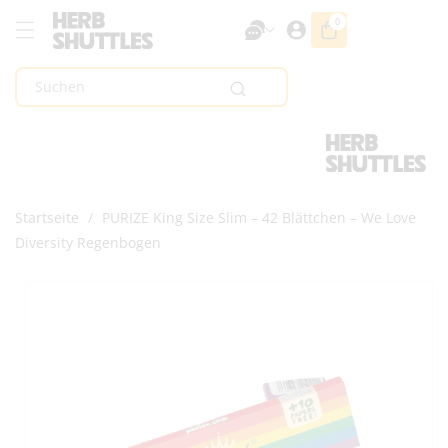
Zum Inhalt
0
0
Artikel
Springen
Suchen
Startseite
/
PURIZE King Size Slim – 42 Blättchen – We Love
Diversity Regenbogen
Zur
Produktinformation
Springen