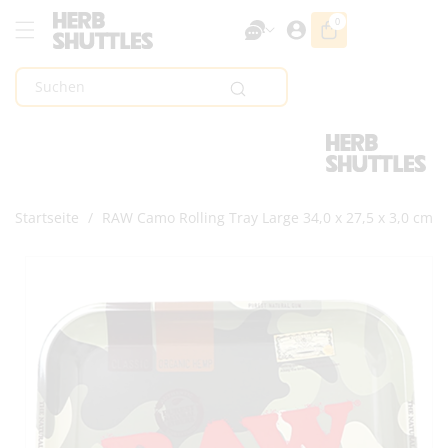
Zum Inhalt
0
0
Artikel
Springen
Suchen
Startseite
/
RAW Camo Rolling Tray Large 34,0 x 27,5 x 3,0 cm
Zur
Produktinformation
Springen