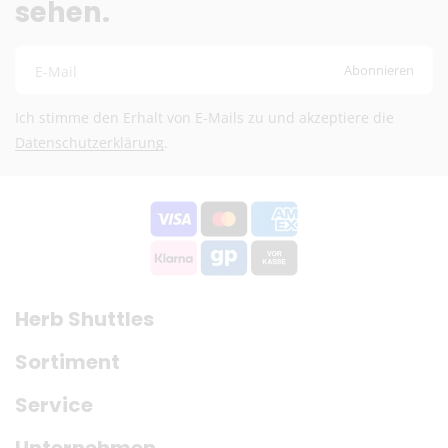
sehen.
DHL (13,99 €) oder Deutsche Post International (6,90
€)
Abonnieren
E-Mail
Kostenloser DHL-Versand ab 100 €
Lieferzeit:
2–6 Werktage
Ich stimme den Erhalt von E-Mails zu und akzeptiere die
Preise exkl. MwSt.
Datenschutzerklärung
.
Eventuelle Zölle & Gebühren trägt der Empfänger
Fragen? Schreib uns:
info@herb-shuttles.de
Die genauen Versandkosten werden im Warenkorb berechnet.
Herb Shuttles
Sortiment
Service