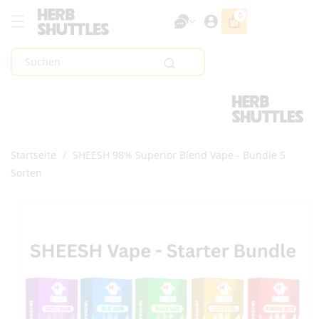
Zum Inhalt
0
0
Artikel
Springen
Suchen
Startseite
/
SHEESH 98% Superior Blend Vape - Bundle 5
Sorten
Zur
Produktinformation
Springen