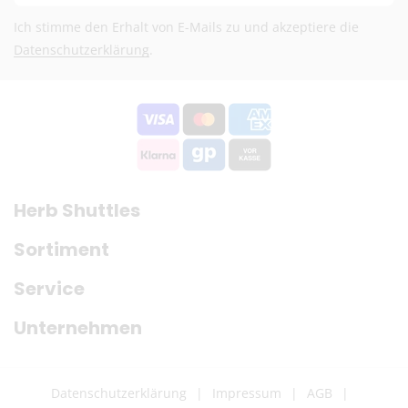
Kostenloser DHL-Versand ab 100 €
Ich stimme den Erhalt von E-Mails zu und akzeptiere die
Lieferzeit:
2–6 Werktage
Datenschutzerklärung
.
Preise exkl. MwSt.
Eventuelle Zölle & Gebühren trägt der Empfänger
Fragen? Schreib uns:
info@herb-shuttles.de
Die genauen Versandkosten werden im Warenkorb berechnet.
Herb Shuttles
Sortiment
Service
Unternehmen
Datenschutzerklärung
Impressum
AGB