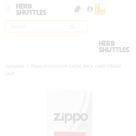
Zum Inhalt
0
0
Artikel
Springen
Suchen
Startseite
/
Zippo Ersatzdocht 2425G WICK CARD SINGLE
UNIT
Zur
Produktinformation
Springen