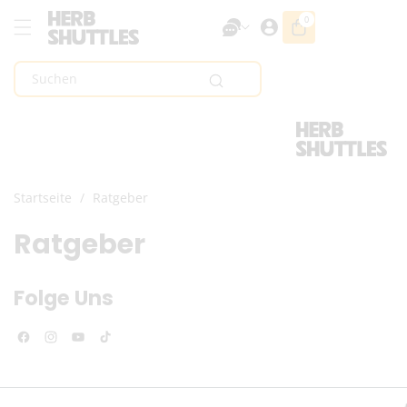
Zum Inhalt
0
0
Artikel
Springen
Suchen
Startseite
/
Ratgeber
Ratgeber
Folge Uns
Facebook
Instagram
YouTube
TikTok