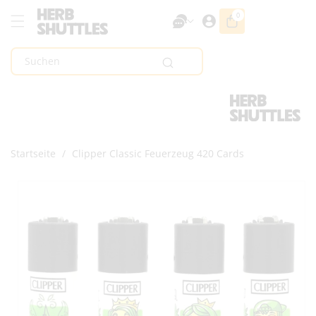
Zum Inhalt
0
0
Artikel
Springen
Suchen
Startseite
/
Clipper Classic Feuerzeug 420 Cards
Zur
Produktinformation
Springen