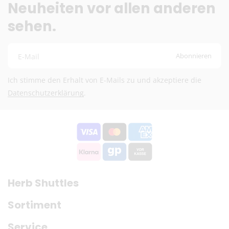
Fragen? Schreib uns:
info@herb-shuttles.de
Neuheiten vor allen anderen
sehen.
Die genauen Versandkosten werden im Warenkorb berechnet.
Abonnieren
E-Mail
Ich stimme den Erhalt von E-Mails zu und akzeptiere die
Datenschutzerklärung
.
Herb Shuttles
Sortiment
Service