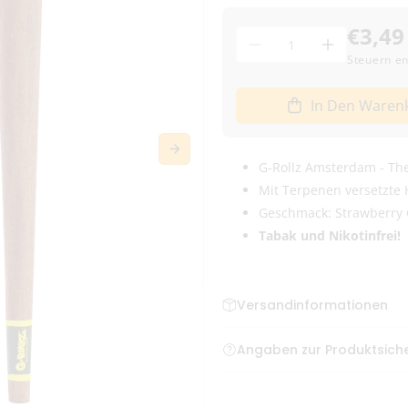
€3,49
Menge
Menge
Menge
Steuern en
für
für
G-
G-
In Den Waren
Rollz
Rollz
-
-
The
The
Dog
G-Rollz Amsterdam - Th
Dog
-
-
Mit Terpenen versetzte
Strawberry
Strawberry
Geschmack: Strawberry
Chee$ecake
Chee$eca
Tabak und Nikotinfrei!
2er
2er
Pack
Pack
verringern
erhöhen
Versandinformationen
Bestellungen bis zum frühe
Angaben zur Produktsiche
Deutschland
New Ways BV, Gyroscoopweg
info@thenewways.com
Versand mit DHL – klim