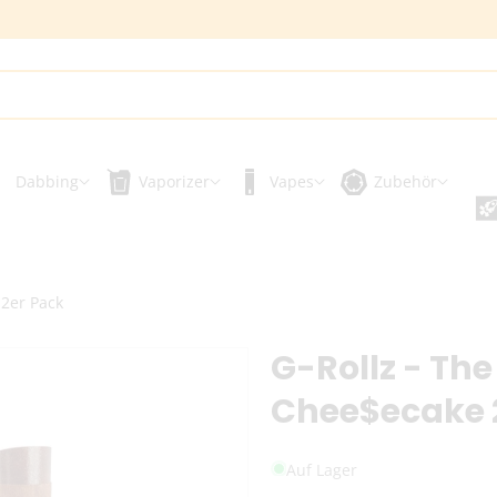
Dabbing
Vaporizer
Vapes
Zubehör
 2er Pack
G-Rollz - Th
Chee$ecake 
Auf Lager