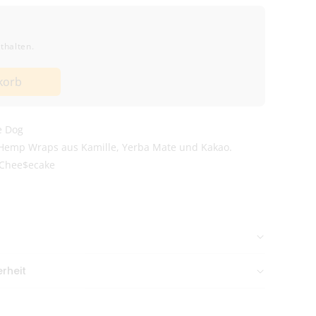
thalten.
korb
e Dog
 Hemp Wraps aus Kamille, Yerba Mate und Kakao.
 Chee$ecake
ke
n Nachmittag gehen meist
am selben Tag raus
.
rheit
 2N, 1042AB Amsterdam, Niederlande,
aneutral & diskret verpackt