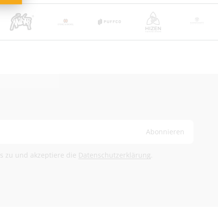
and ab 100 €
ge
bühren trägt der Empfänger
@herb-shuttles.de
rden im Warenkorb berechnet.
Abonnieren
ls zu und akzeptiere die
Datenschutzerklärung
.