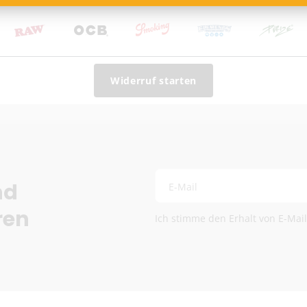
Kostenloser DHL-Vers
Lieferzeit:
2–6 Werkta
Preise exkl. MwSt.
Eventuelle Zölle & Ge
Widerruf starten
Fragen? Schreib uns:
info
Die genauen Versandkosten we
nd
E-Mail
ren
Ich stimme den Erhalt von E-Mai