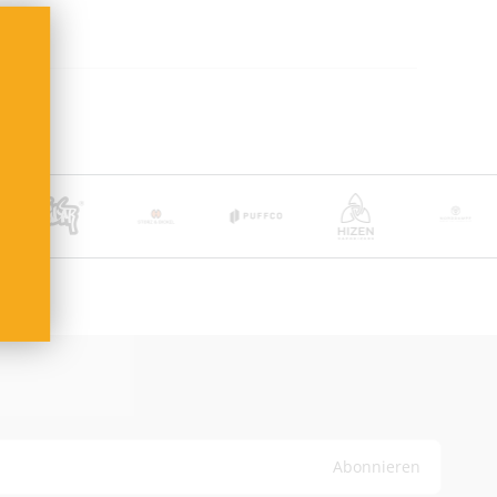
nkten Artikeln:
t DHL + Altersprüfung bei Zustellung (keine Lieferung
usatzkosten übernehmen wir.
oder Deutsche Post International (ab 6,90 €)
and ab 100 €
ge
 nach Empfängerland)
sche Post International (6,90 €)
and ab 100 €
ge
bühren trägt der Empfänger
Abonnieren