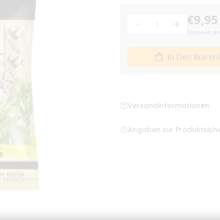
€9,95
Menge
Menge
Menge
Steuern en
für
für
King
King
In Den Waren
Palm
Palm
Corn
Corn
Husk
Husk
Filter
Filter
9mm
9mm
Versandinformationen
-
-
25
25
Bestellungen bis zum frühe
Angaben zur Produktsiche
Stk.
Stk.
Deutschland
verringern
erhöhen
Fiftys GmbH, Mittelwendung
headshop.de
Versand mit DHL – klim
4,95 € Versandkosten
Kostenloser Versand a
Lieferzeit:
1–3 Werkta
Bei Vorkasse: Versand