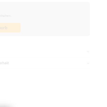
thalten.
korb
n Nachmittag gehen meist
am selben Tag raus
.
rheit
 14A, 28844 Weyhe, Deutschland, sales@b2b-
aneutral & diskret verpackt
bis 38,99 € Bestellwert
b 39,00 €
ge
(inkl. Bearbeitung)
 nach Zahlungseingang