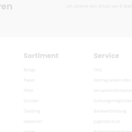
ren
Fragen? Schreib uns:
info
Ich stimme den Erhalt von E-Mai
Die genauen Versandkosten we
Sortiment
Service
Bongs
FAQ
Paper
Vertrag widerrufen
Filter
Versandinformatio
r
Grinder
Zahlungsmöglichke
Dabbing
Bankverbindung
Vaporizer
Jugendschutz
Vapes
Batteriegesetzhinw