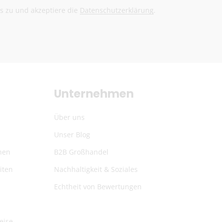
@herb-shuttles.de
ls zu und akzeptiere die
Datenschutzerklärung
.
rden im Warenkorb berechnet.
Unternehmen
Über uns
Unser Blog
nen
B2B Großhandel
iten
Nachhaltigkeit & Soziales
Echtheit von Bewertungen
eise