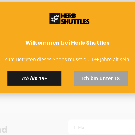
Hinweis zu altersbeschrä
Versand ausschließlich mi
an Packstationen). Die Z
ter 9mm - 25 Stk.
EU-Versand
Wilkommen bei Herb Shuttles
DHL Paket EU (13,99 €) 
Kostenloser DHL-Vers
Zum Betreten dieses Shops musst du
18
+
Jahre alt sein.
Lieferzeit:
2–6 Werkta
Preise inkl. MwSt. (je
Ich bin 18+
Ich bin unter 18
Widerruf starten
Schweiz (Nicht-EU)
DHL (13,99 €) oder Deut
Kostenloser DHL-Vers
Lieferzeit:
2–6 Werkta
Preise exkl. MwSt.
Eventuelle Zölle & Ge
nd
E-Mail