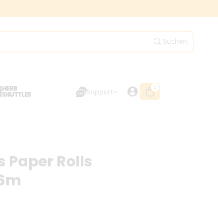
Suchen
0
0
Artikel
Support
s Paper Rolls
 6m