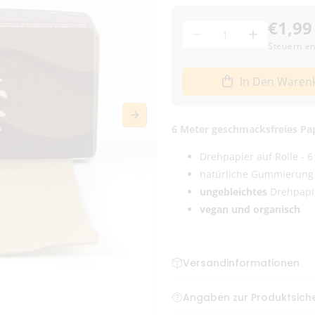
€1,99
Menge
Menge
Menge
Steuern en
für
für
Medusafilters
Medusafilt
In Den Waren
Paper
Paper
Rolls
Rolls
unbleached
unbleache
6 Meter geschmacksfreies Pa
6m
6m
verringern
erhöhen
Drehpapier auf Rolle - 
natürliche Gummierung
ungebleichtes
Drehpapie
vegan und organisch
Versandinformationen
Bestellungen bis zum frühe
Angaben zur Produktsiche
Deutschland