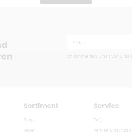
DHL (13,99 €) oder Deut
Kostenloser DHL-Vers
Lieferzeit:
2–6 Werkta
Preise exkl. MwSt.
Eventuelle Zölle & Ge
nd
E-Mail
Fragen? Schreib uns:
info
ren
Ich stimme den Erhalt von E-Mai
Die genauen Versandkosten we
Sortiment
Service
Bongs
FAQ
Paper
Vertrag widerrufen