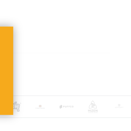
rstraße 46, 74248 Ellhofen, Deutschland,
aneutral & diskret verpackt
bis 38,99 € Bestellwert
b 39,00 €
ge
(inkl. Bearbeitung)
 nach Zahlungseingang
nkten Artikeln:
t DHL + Altersprüfung bei Zustellung (keine Lieferung
usatzkosten übernehmen wir.
oder Deutsche Post International (ab 6,90 €)
and ab 100 €
ge
 nach Empfängerland)