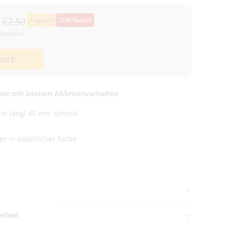
€2,50
Angebot
20% Rabatt
thalten.
ers
korb
d
per mit bestem Abbrennverhalten
6 m lang! 40 mm schmal
r in natürlicher Farbe
n Nachmittag gehen meist
am selben Tag raus
.
rheit