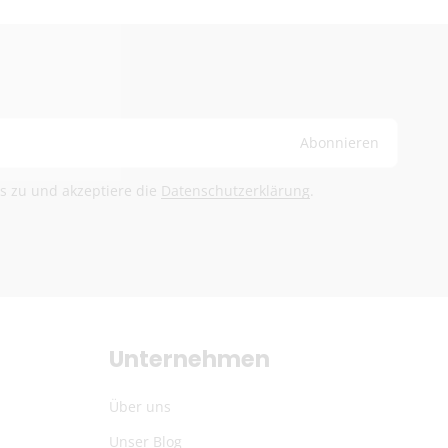
sche Post International (6,90 €)
and ab 100 €
ge
bühren trägt der Empfänger
Abonnieren
@herb-shuttles.de
ls zu und akzeptiere die
Datenschutzerklärung
.
rden im Warenkorb berechnet.
Unternehmen
Über uns
Unser Blog