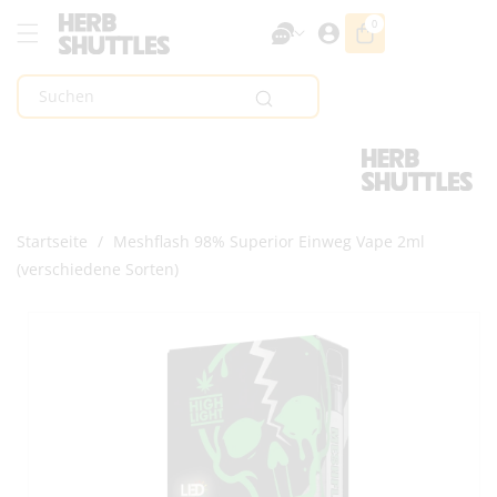
Zum Inhalt
0
0
Artikel
Springen
Suchen
Startseite
/
Meshflash 98% Superior Einweg Vape 2ml
(verschiedene Sorten)
Zur
Produktinformation
Springen