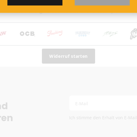
infach einsetzen und sitzt sicher ohne Wackeln. Die
DHL (13,99 €) oder Deut
mit Wasserfilterung – einfach aufstecken und losdampfen!
Kostenloser DHL-Vers
Lieferzeit:
2–6 Werkta
Preise exkl. MwSt.
Eventuelle Zölle & Ge
Fragen? Schreib uns:
info
Widerruf starten
Die genauen Versandkosten we
nd
E-Mail
ren
Ich stimme den Erhalt von E-Mai