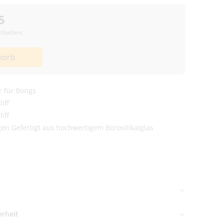
5
thalten.
korb
r für Bongs
iff
iff
gen Gefertigt aus hochwertigem Borosilikatglas
n Nachmittag gehen meist
am selben Tag raus
.
rheit