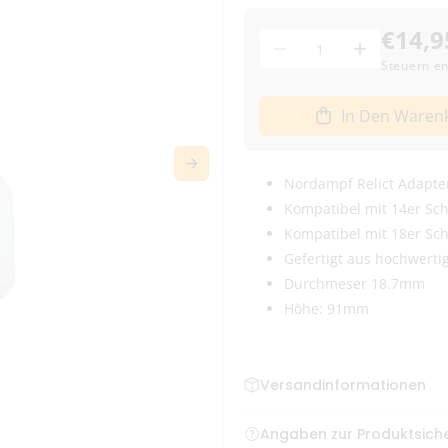
€14,9
Menge
Menge
Menge
Steuern en
für
für
Norddampf
Norddampf
In Den Waren
Relict
Relict
-
-
Bong
Bong
Adapter
Nordampf Relict Adapte
Adapter
14/18
14/18
Kompatibel mit 14er Schl
mm
mm
Kompatibel mit 18er Schl
verringern
erhöhen
Gefertigt aus hochwerti
Durchmeser 18.7mm
Höhe: 91mm
Versandinformationen
Bestellungen bis zum frühe
Angaben zur Produktsiche