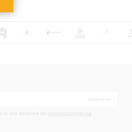
sche Post International (6,90 €)
and ab 100 €
ge
bühren trägt der Empfänger
@herb-shuttles.de
rden im Warenkorb berechnet.
Abonnieren
ls zu und akzeptiere die
Datenschutzerklärung
.