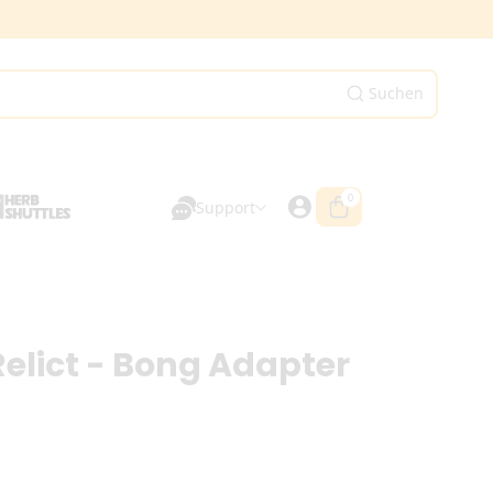
Suchen
0
0
Artikel
Support
lict - Bong Adapter