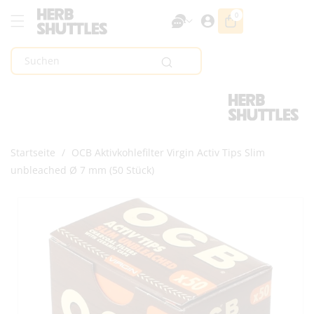
Zum Inhalt
0
0
Artikel
Springen
Suchen
Startseite
/
OCB Aktivkohlefilter Virgin Activ Tips Slim
unbleached Ø 7 mm (50 Stück)
Zur
Produktinformation
Springen