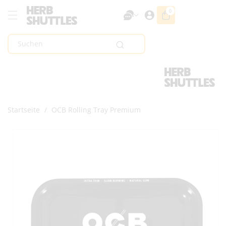
Zum Inhalt
0
0
Artikel
Springen
Suchen
Startseite
/
OCB Rolling Tray Premium
Zur
Produktinformation
Springen