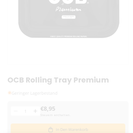
OCB Rolling Tray Premium
Geringer Lagerbestand
€8,95
Menge
Menge
Menge
Steuern enthalten.
für
für
OCB
OCB
In Den Warenkorb
Rolling
Rolling