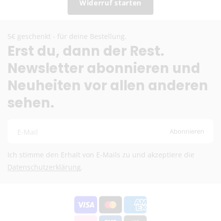
Zustellung (keine Lieferung an Packstationen). Die
Widerruf starten
Zusatzkosten übernehmen wir.
EU-Versand
5€ geschenkt - für deine Bestellung.
Erst du, dann der Rest.
DHL Paket EU (13,99 €) oder Deutsche Post
Newsletter abonnieren und
International (ab 6,90 €)
Kostenloser DHL-Versand ab 100 €
Neuheiten vor allen anderen
Lieferzeit:
2–6 Werktage
sehen.
Preise inkl. MwSt. (je nach Empfängerland)
Schweiz (Nicht-EU)
Abonnieren
E-Mail
DHL (13,99 €) oder Deutsche Post International (6,90
€)
Ich stimme den Erhalt von E-Mails zu und akzeptiere die
Kostenloser DHL-Versand ab 100 €
Datenschutzerklärung
.
Lieferzeit:
2–6 Werktage
Preise exkl. MwSt.
Eventuelle Zölle & Gebühren trägt der Empfänger