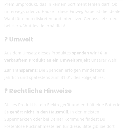
Eventuelle Zölle & Gebühren trägt der Empfänger
Premiumprodukt, das in keinem Sortiment fehlen darf. Ob
unterwegs oder zu Hause – diese Einweg-Vape ist die ideale
Fragen? Schreib uns:
info@herb-shuttles.de
Wahl für einen diskreten und intensiven Genuss. Jetzt neu
bei Herb-Shuttles.de erhältlich!
Die genauen Versandkosten werden im Warenkorb berechnet.
?
Umwelt
Aus dem Umsatz dieses Produktes
spenden wir 1€ je
verkauftem Produkt an ein Umweltprojekt
unserer Wahl.
Zur Transparenz:
Die Spenden erfolgen mindestens
jährlich und spätestens zum 31.01. des Folgejahres.
?
Rechtliche Hinweise
Dieses Produkt ist ein Elektrogerät und enthält eine Batterie.
Es gehört nicht in den Hausmüll.
In den meisten
Supermärkten oder bei Deiner Kommune findest Du
kostenlose Rücknahmestellen für diese. Bitte gib Sie dort