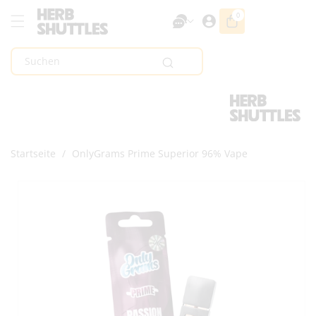
Zum Inhalt
0
0
Artikel
Springen
Suchen
Startseite
/
OnlyGrams Prime Superior 96% Vape
Zur
Produktinformation
Springen