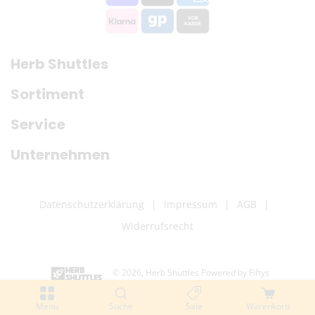
Herb Shuttles
Sortiment
Service
Unternehmen
Datenschutzerklärung
Impressum
AGB
Widerrufsrecht
© 2026,
Herb Shuttles
Powered by Fiftys
Z
Menü
Suche
Sale
Warenkorb