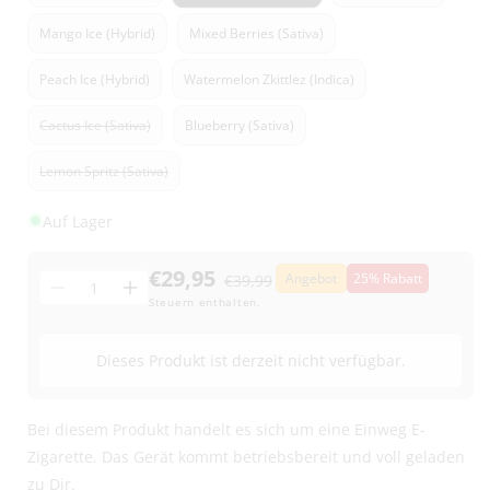
Variante
ausverkauft
Mango Ice (Hybrid)
Mixed Berries (Sativa)
oder
nicht
Peach Ice (Hybrid)
verfügbar
Watermelon Zkittlez (Indica)
Cactus Ice (Sativa)
Blueberry (Sativa)
Variante
ausverkauft
Lemon Spritz (Sativa)
oder
Variante
nicht
ausverkauft
verfügbar
Auf Lager
oder
nicht
verfügbar
€29,95
Angebot
25% Rabatt
€39,99
Menge
Menge
Menge
Steuern enthalten.
für
für
OnlyGrams
OnlyGrams
Dieses Produkt ist derzeit nicht verfügbar.
Prime
Prime
Superior
Superior
96%
96%
Bei diesem Produkt handelt es sich um eine Einweg E-
Vape
Vape
Zigarette. Das Gerät kommt betriebsbereit und voll geladen
verringern
erhöhen
zu Dir.