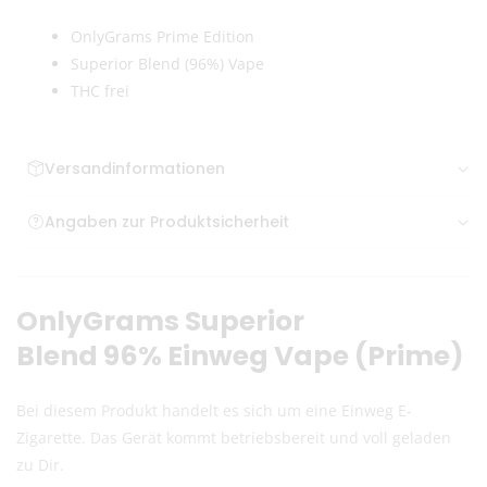
OnlyGrams Prime Edition
Superior Blend (96%) Vape
THC frei
Versandinformationen
Bestellungen bis zum frühen Nachmittag gehen meist
Angaben zur Produktsicherheit
am selben Tag raus
.
NexusPulse Ventures s.r.o., Říční 456/10, 11800 Prague
Deutschland
1, Tschechien, support@only-grams.de
OnlyGrams Superior
Versand mit DHL – klimaneutral & diskret verpackt
4,95 € Versandkosten
bis 38,99 € Bestellwert
Blend 96% Einweg Vape (Prime)
Kostenloser Versand ab 39,00 €
Lieferzeit:
1–3 Werktage
(inkl. Bearbeitung)
Bei diesem Produkt handelt es sich um eine Einweg E-
Bei Vorkasse: Versand nach Zahlungseingang
Zigarette. Das Gerät kommt betriebsbereit und voll geladen
zu Dir.
Hinweis zu altersbeschränkten Artikeln: