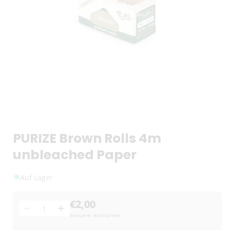
PURIZE Brown Rolls 4m
unbleached Paper
Auf Lager
€2,00
Menge
Menge
Menge
Steuern enthalten.
für
für