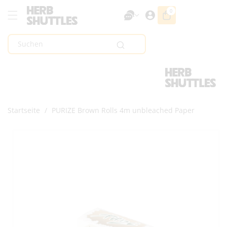
Zum Inhalt
0
0
Artikel
Springen
Suchen
Startseite
/
PURIZE Brown Rolls 4m unbleached Paper
Zur
Produktinformation
Springen