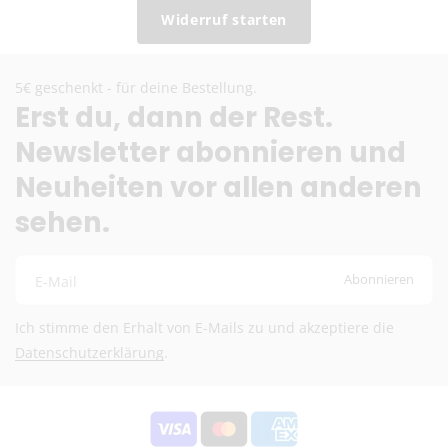
Widerruf starten
Zusatzkosten übernehmen wir.
EU-Versand
5€ geschenkt - für deine Bestellung.
DHL Paket EU (13,99 €) oder Deutsche Post
Erst du, dann der Rest.
International (ab 6,90 €)
Newsletter abonnieren und
Kostenloser DHL-Versand ab 100 €
Lieferzeit:
2–6 Werktage
Neuheiten vor allen anderen
Preise inkl. MwSt. (je nach Empfängerland)
sehen.
Schweiz (Nicht-EU)
DHL (13,99 €) oder Deutsche Post International (6,90
Abonnieren
E-Mail
€)
Ich stimme den Erhalt von E-Mails zu und akzeptiere die
Kostenloser DHL-Versand ab 100 €
Datenschutzerklärung
.
Lieferzeit:
2–6 Werktage
Preise exkl. MwSt.
Eventuelle Zölle & Gebühren trägt der Empfänger