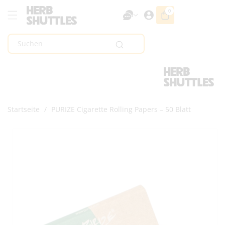
Zum Inhalt
0
0
Artikel
Springen
Suchen
Startseite
/
PURIZE Cigarette Rolling Papers – 50 Blatt
Zur
Produktinformation
Springen