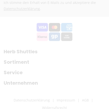
Ich stimme den Erhalt von E-Mails zu und akzeptiere die
Preise exkl. MwSt.
Datenschutzerklärung
.
Eventuelle Zölle & Gebühren trägt der Empfänger
Fragen? Schreib uns:
info@herb-shuttles.de
Die genauen Versandkosten werden im Warenkorb berechnet.
Herb Shuttles
Sortiment
Service
Unternehmen
Datenschutzerklärung
Impressum
AGB
Widerrufsrecht