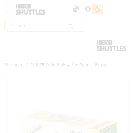
Zum Inhalt
0
0
Artikel
Springen
Suchen
Startseite
/
PURIZE Wide Rolls 4.2 m Paper - Brown
Zur
Produktinformation
Springen