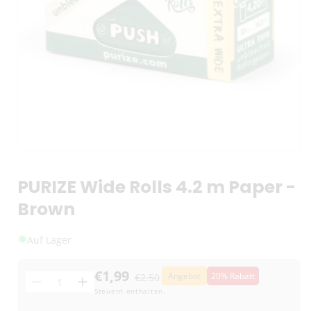
PURIZE Wide Rolls 4.2 m Paper -
Brown
Auf Lager
€1,99
Angebot
20% Rabatt
€2,50
Menge
Menge
Menge
Steuern enthalten.
für
für