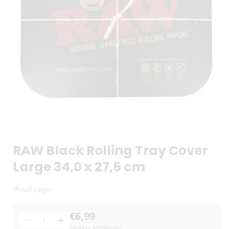
RAW Black Rolling Tray Cover
Large 34,0 x 27,5 cm
Auf Lager
€6,99
Menge
Menge
Menge
Steuern enthalten.