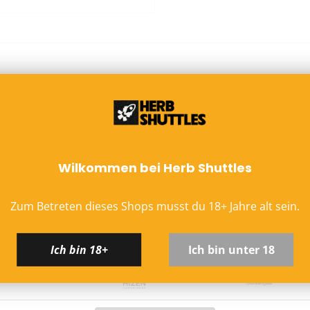
Hinweis zu altersbeschrä
Versand ausschließlich mi
an Packstationen). Die Z
EU-Versand
DHL Paket EU (13,99 €) 
Tips
Kostenloser DHL-Vers
Lieferzeit:
2–6 Werkta
für Joints gedacht. Wenn Du noch mit normalen Tips
Preise inkl. MwSt. (je
Wilkommen bei Herb Shuttles
en. Mit einer Höhe von 6mm (Maße: 6x35mm) sind sie perfekt
Schweiz (Nicht-EU)
aus Glas, mit einem Flat Mouthpiece und bedruckt mit dem
Zum Betreten dieses Shops musst du
18
+
Jahre alt sein.
sion hat ein flaches Mundstück. Den RAW Glas Tip mit
DHL (13,99 €) oder Deut
RAW
auf
www.rawthentic.com
Kostenloser DHL-Vers
Lieferzeit:
2–6 Werkta
Ich bin 18+
Ich bin unter 18
Preise exkl. MwSt.
Eventuelle Zölle & Ge