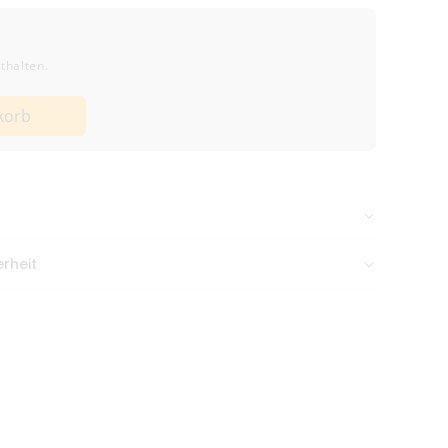
thalten.
korb
e
n Nachmittag gehen meist
am selben Tag raus
.
rheit
r Str. 19, 41812 Erkelenz, Deutschland,
aneutral & diskret verpackt
bis 38,99 € Bestellwert
b 39,00 €
ge
(inkl. Bearbeitung)
 nach Zahlungseingang