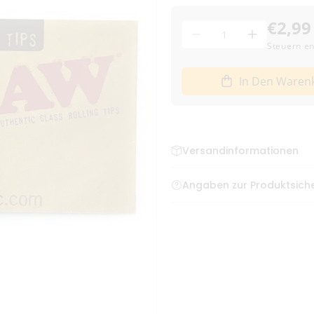
€2,99
Menge
Menge
Menge
Steuern en
für
für
RAW
RAW
In Den Waren
Glass
Glass
Tips
Tips
6x35mm
6x35mm
Flat
Flat
Mouthpiece
Mouthpiec
Versandinformationen
verringern
erhöhen
Bestellungen bis zum frühe
Angaben zur Produktsiche
Deutschland
HBI Europe GmbH, Luxemburge
fragen@hbieu.com
Versand mit DHL – klim
4,95 € Versandkosten
Kostenloser Versand a
Lieferzeit:
1–3 Werkta
Bei Vorkasse: Versand