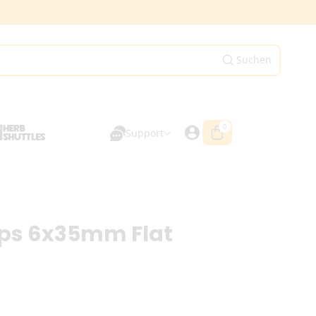
Suchen
0
0
Artikel
Support
ips 6x35mm Flat