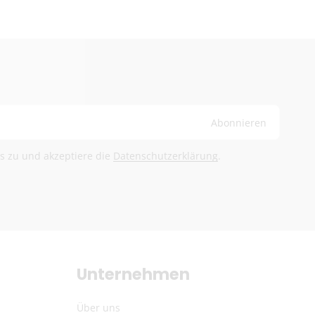
@herb-shuttles.de
rden im Warenkorb berechnet.
Abonnieren
ls zu und akzeptiere die
Datenschutzerklärung
.
Unternehmen
Über uns