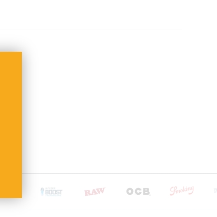
nkten Artikeln:
t DHL + Altersprüfung bei Zustellung (keine Lieferung
usatzkosten übernehmen wir.
oder Deutsche Post International (ab 6,90 €)
and ab 100 €
ge
 nach Empfängerland)
sche Post International (6,90 €)
and ab 100 €
ge
bühren trägt der Empfänger