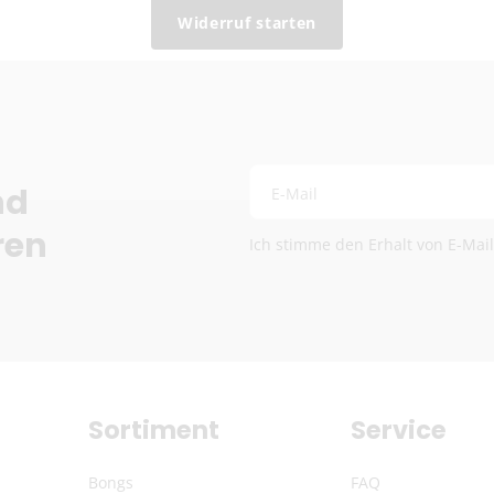
Fragen? Schreib uns:
info
Widerruf starten
Die genauen Versandkosten we
nd
E-Mail
ren
Ich stimme den Erhalt von E-Mai
Sortiment
Service
Bongs
FAQ