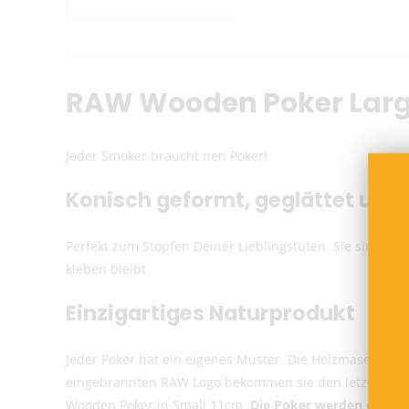
RAW Wooden Poker Lar
Jeder Smoker braucht nen Poker!
Konisch geformt, geglättet und 
Perfekt zum Stopfen Deiner Lieblingstüten. Sie sind von
kleben bleibt.
Einzigartiges Naturprodukt
Jeder Poker hat ein eigenes Muster. Die Holzmaserung 
eingebrannten RAW Logo bekommen sie den letzten Schli
Wooden Poker in Small 11cm
Die Poker werden einzel