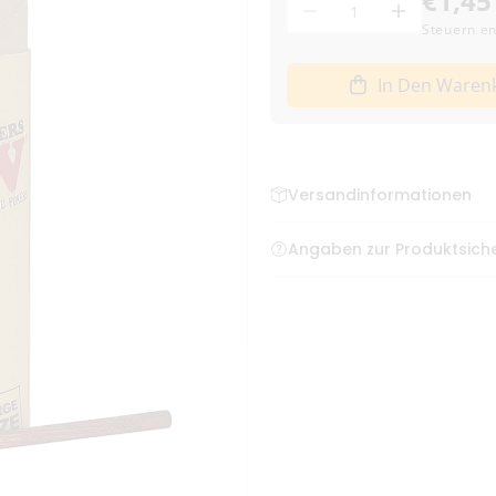
€1,45
Menge
Menge
Menge
Steuern en
für
für
RAW
RAW
In Den Waren
Wooden
Wooden
Poker
Poker
Large
Large
22cm
22cm
verringern
erhöhen
Versandinformationen
Bestellungen bis zum frühe
Angaben zur Produktsiche
Deutschland
HBI Europe GmbH, Luxemburge
fragen@hbieu.com
Versand mit DHL – klim
4,95 € Versandkosten
Kostenloser Versand a
Lieferzeit:
1–3 Werkta
Bei Vorkasse: Versand
Hinweis zu altersbeschrä