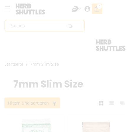
Zum Inhalt
0
0
Artikel
Springen
Suchen
Startseite
/
7mm Slim Size
K
7mm Slim Size
a
Filtern und sortieren
t
e