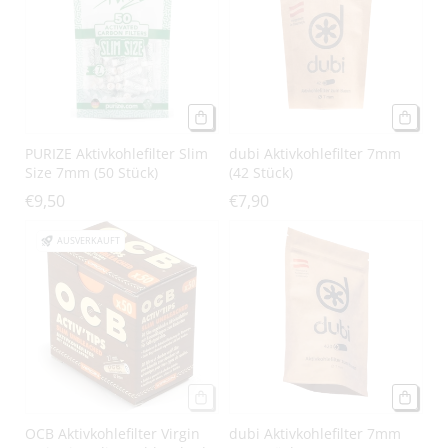
g
o
r
i
PURIZE Aktivkohlefilter Slim
dubi Aktivkohlefilter 7mm
e
Size 7mm (50 Stück)
(42 Stück)
€9,50
€7,90
:
AUSVERKAUFT
OCB Aktivkohlefilter Virgin
dubi Aktivkohlefilter 7mm