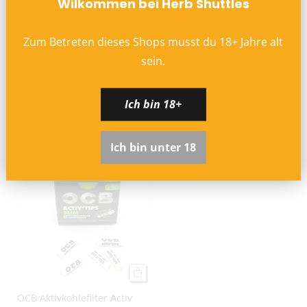
Wilkommen bei Herb Shuttles
Zum Betreten dieses Shops musst du
18
+
Jahre alt
sein.
GRANNYS Weed Premium
OCB Aktivkohlefilter Virgin
Ich bin 18+
Aktivkohlefilter 6,9mm (50
Limited Edition Slim Ø 7 mm
Stück)
(50 Stück)
€8,50
€7,95
Ich bin unter 18
AUSVERKAUFT
OCB Aktivkohlefilter Activ