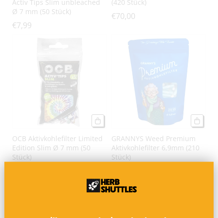
Activ Tips Slim unbleached
(420 Stück)
Ø 7 mm (50 Stück)
€70,00
€7,99
OCB Aktivkohlefilter Limited
GRANNYS Weed Premium
Edition Slim Ø 7 mm (50
Aktivkohlefilter 6,9mm (210
Stück)
Stück)
€7,95
€23,95
AUSVERKAUFT