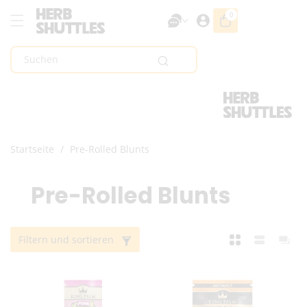
Zum Inhalt
0
0
Artikel
Springen
Suchen
Startseite
/
Pre-Rolled Blunts
K
Pre-Rolled Blunts
a
Filtern und sortieren
t
e