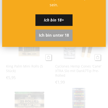
Pack
Pack
sein.
€3,49
€3,49
Ich bin 18+
Ich bin unter 18
King Palm Mini Rolls (5
Cyclones Hemp Cones 'Cane'
Stück)
XTRA Slo mit Dank7Tip Pre-
Rolled
€5,95
€1,99