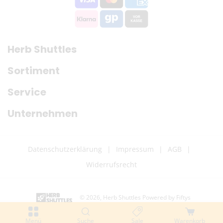
Herb Shuttles
Sortiment
Service
Unternehmen
Datenschutzerklärung
Impressum
AGB
Widerrufsrecht
© 2026,
Herb Shuttles
Powered by Fiftys
Z
Menü
Suche
Sale
Warenkorb