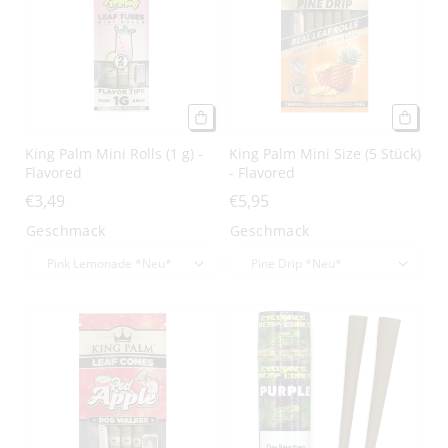
g
o
r
i
King Palm Mini Rolls (1 g) -
King Palm Mini Size (5 Stück)
e
Flavored
- Flavored
€3,49
€5,95
:
Geschmack
Geschmack