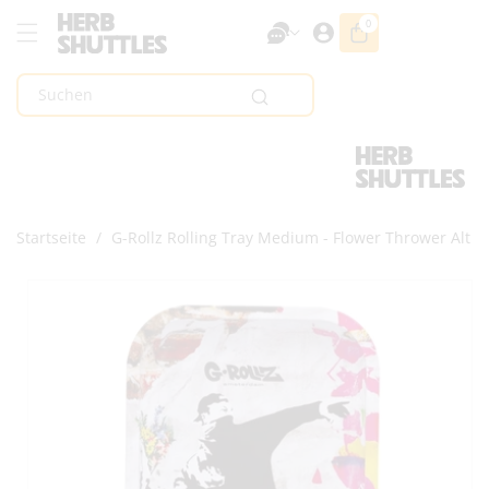
Zum Inhalt
0
0
Artikel
Springen
Suchen
Startseite
/
G-Rollz Rolling Tray Medium - Flower Thrower Alt
Zur
Produktinformation
Springen