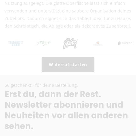
DHL (13,99 €) oder Deutsche Post International (6,90
Nutzung ausgelegt. Die glatte Oberfläche lässt sich einfach
€)
verwenden und unterstützt eine saubere Organisation deines
Kostenloser DHL-Versand ab 100 €
Zubehörs. Dadurch eignet sich das Tablett ideal für zu Hause,
Lieferzeit:
2–6 Werktage
den Schreibtisch, die Ablage oder als dekoratives Zubehörteil.
Preise exkl. MwSt.
Eventuelle Zölle & Gebühren trägt der Empfänger
Fragen? Schreib uns:
info@herb-shuttles.de
Widerruf starten
Die genauen Versandkosten werden im Warenkorb berechnet.
5€ geschenkt - für deine Bestellung.
Erst du, dann der Rest.
Newsletter abonnieren und
Neuheiten vor allen anderen
sehen.