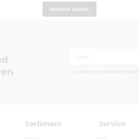
Lieferzeit:
2–6 Werkta
Widerruf starten
Preise exkl. MwSt.
Eventuelle Zölle & Ge
Fragen? Schreib uns:
info
Die genauen Versandkosten we
nd
E-Mail
ren
Ich stimme den Erhalt von E-Mai
Sortiment
Service
Bongs
FAQ