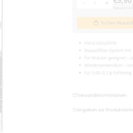
€5,90
Menge
Menge
Menge
Steuern en
für
für
Highlander
Highlander
In Den Waren
Glass
Glass
Pipe
Pipe
verringern
erhöhen
Hand-Glaspfeife
Doppelfilter-System mit
Für Kräuter geeignet –
Wiederverwendbar – Inn
Für 0,05–0,2 g Füllmeng
Versandinformationen
Bestellungen bis zum frühe
Angaben zur Produktsiche
Deutschland
e-smoke4you-nord GmbH, Zum
info@e-smoke4you.de
Versand mit DHL – klim