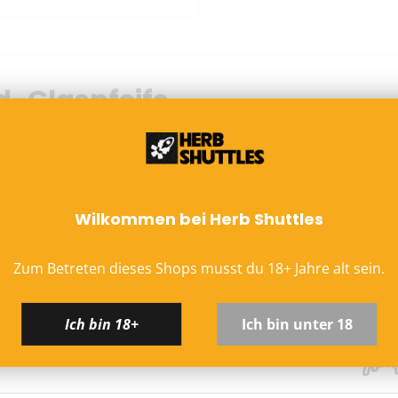
4,95 € Versandkosten
Kostenloser Versand a
Lieferzeit:
1–3 Werkta
Bei Vorkasse: Versand
-Glaspfeife
Hinweis zu altersbeschrä
Versand ausschließlich mi
an Packstationen). Die Z
rizer-Rohr aus gehärtetem Glas mit doppeltem
ektiv Teer und Schwermetalle und sorgen für ein sanftes und
EU-Versand
Wilkommen bei Herb Shuttles
ich sowohl zum Verdampfen (ohne Verbrennung) als auch als
DHL Paket EU (13,99 €) 
 Kräuter einfüllen, anzünden oder erhitzen und genießen.
Kostenloser DHL-Vers
Zum Betreten dieses Shops musst du
18
+
Jahre alt sein.
gen empfiehlt es sich, die Innenteile zu wechseln.
Lieferzeit:
2–6 Werkta
t legen!
Preise inkl. MwSt. (je
Ich bin 18+
Ich bin unter 18
Schweiz (Nicht-EU)
DHL (13,99 €) oder Deut
Kostenloser DHL-Vers