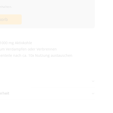
thalten.
korb
 1000 mg Aktivkohle
 zum Verdampfen oder Verbrennen
enteile nach ca. 10x Nutzung austauschen
n Nachmittag gehen meist
am selben Tag raus
.
rheit
 Pascheberg 39, 27307 Kirchlinteln, Deutschland,
aneutral & diskret verpackt