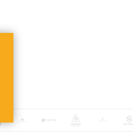
bis 38,99 € Bestellwert
b 39,00 €
ge
(inkl. Bearbeitung)
 nach Zahlungseingang
nkten Artikeln:
t DHL + Altersprüfung bei Zustellung (keine Lieferung
usatzkosten übernehmen wir.
oder Deutsche Post International (ab 6,90 €)
and ab 100 €
ge
 nach Empfängerland)
sche Post International (6,90 €)
and ab 100 €