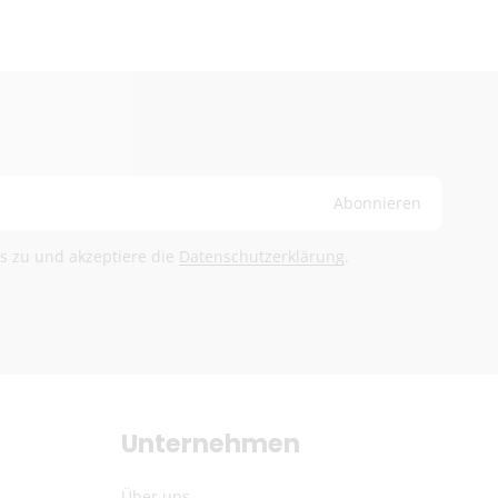
ge
bühren trägt der Empfänger
@herb-shuttles.de
rden im Warenkorb berechnet.
Abonnieren
ls zu und akzeptiere die
Datenschutzerklärung
.
Unternehmen
Über uns