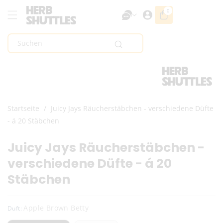
Zum Inhalt
0
0
Artikel
Springen
Suchen
Startseite
/
Juicy Jays Räucherstäbchen - verschiedene Düfte
- á 20 Stäbchen
Juicy Jays Räucherstäbchen -
verschiedene Düfte - á 20
Stäbchen
Apple Brown Betty
Duft: