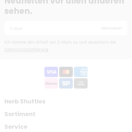
Neuheiten vor allen anderen
€)
sehen.
Kostenloser DHL-Versand ab 100 €
Lieferzeit:
2–6 Werktage
Preise exkl. MwSt.
Abonnieren
E-Mail
Eventuelle Zölle & Gebühren trägt der Empfänger
Ich stimme den Erhalt von E-Mails zu und akzeptiere die
Fragen? Schreib uns:
info@herb-shuttles.de
Datenschutzerklärung
.
Die genauen Versandkosten werden im Warenkorb berechnet.
Herb Shuttles
Sortiment
Service