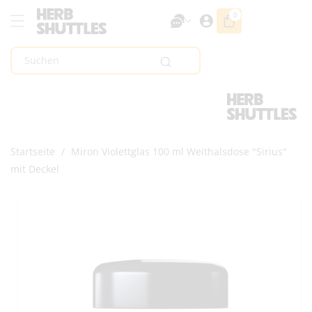
Zum Inhalt
0
0
Artikel
Springen
Suchen
Startseite
/
Miron Violettglas 100 ml Weithalsdose "Sirius"
mit Deckel
Zur
Produktinformation
Springen