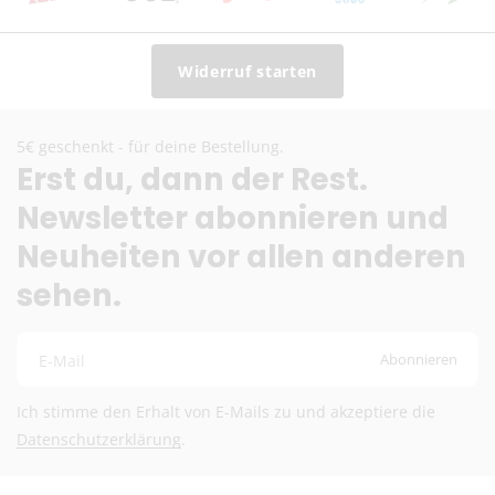
Lieferzeit:
2–6 Werktage
Preise inkl. MwSt. (je nach Empfängerland)
Widerruf starten
Schweiz (Nicht-EU)
DHL (13,99 €) oder Deutsche Post International (6,90
5€ geschenkt - für deine Bestellung.
€)
Erst du, dann der Rest.
Kostenloser DHL-Versand ab 100 €
Newsletter abonnieren und
Lieferzeit:
2–6 Werktage
Preise exkl. MwSt.
Neuheiten vor allen anderen
Eventuelle Zölle & Gebühren trägt der Empfänger
sehen.
Fragen? Schreib uns:
info@herb-shuttles.de
Abonnieren
E-Mail
Die genauen Versandkosten werden im Warenkorb berechnet.
Ich stimme den Erhalt von E-Mails zu und akzeptiere die
Datenschutzerklärung
.