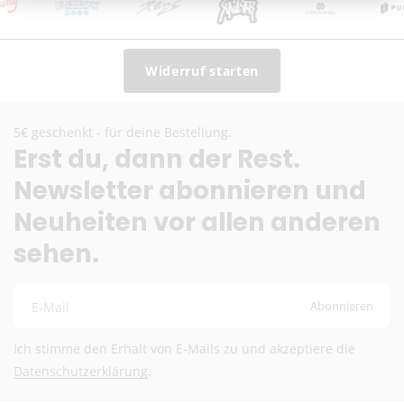
Kostenloser Versand ab 39,00 €
Lieferzeit:
1–3 Werktage
(inkl. Bearbeitung)
Bei Vorkasse: Versand nach Zahlungseingang
Widerruf starten
Hinweis zu altersbeschränkten Artikeln:
5€ geschenkt - für deine Bestellung.
Versand ausschließlich mit DHL + Altersprüfung bei
Erst du, dann der Rest.
Zustellung (keine Lieferung an Packstationen). Die
Zusatzkosten übernehmen wir.
Newsletter abonnieren und
Neuheiten vor allen anderen
EU-Versand
sehen.
DHL Paket EU (13,99 €) oder Deutsche Post
International (ab 6,90 €)
Kostenloser DHL-Versand ab 100 €
Abonnieren
E-Mail
Lieferzeit:
2–6 Werktage
Preise inkl. MwSt. (je nach Empfängerland)
Ich stimme den Erhalt von E-Mails zu und akzeptiere die
Datenschutzerklärung
.
Schweiz (Nicht-EU)