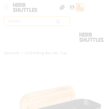
Zum Inhalt
0
0
Artikel
Springen
Suchen
Startseite
/
OCB Rolling Box inkl. Tray
Zur
Produktinformation
Springen