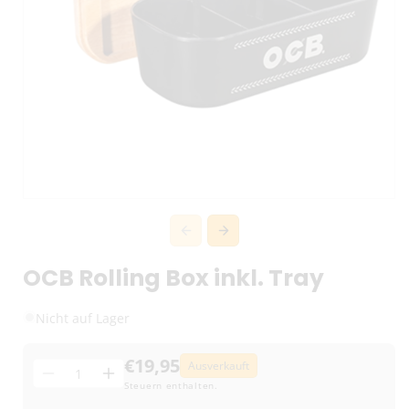
OCB Rolling Box inkl. Tray
Nicht auf Lager
€19,95
Ausverkauft
Menge
Menge
Menge
Steuern enthalten.
für
für