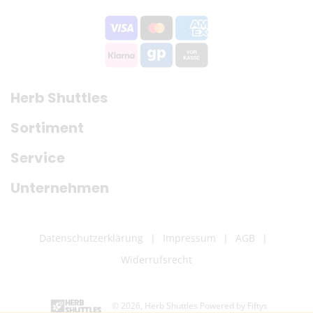
DHL (13,99 €) oder Deutsche Post International (6,90
€)
Kostenloser DHL-Versand ab 100 €
Lieferzeit:
2–6 Werktage
Preise exkl. MwSt.
Eventuelle Zölle & Gebühren trägt der Empfänger
Herb Shuttles
Sortiment
Fragen? Schreib uns:
info@herb-shuttles.de
Service
Die genauen Versandkosten werden im Warenkorb berechnet.
Unternehmen
Datenschutzerklärung
Impressum
AGB
Widerrufsrecht
© 2026,
Herb Shuttles
Powered by Fiftys