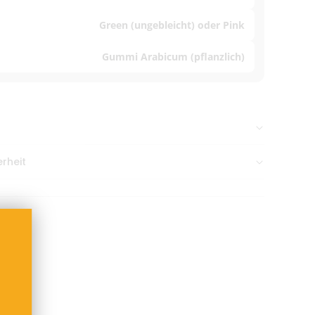
Green (ungebleicht) oder Pink
Gummi Arabicum (pflanzlich)
n Nachmittag gehen meist
am selben Tag raus
.
rheit
G, Calauer Straße 32, 01983 Großräschen,
-filters.com
aneutral & diskret verpackt
bis 38,99 € Bestellwert
b 39,00 €
ge
(inkl. Bearbeitung)
 nach Zahlungseingang
nkten Artikeln: