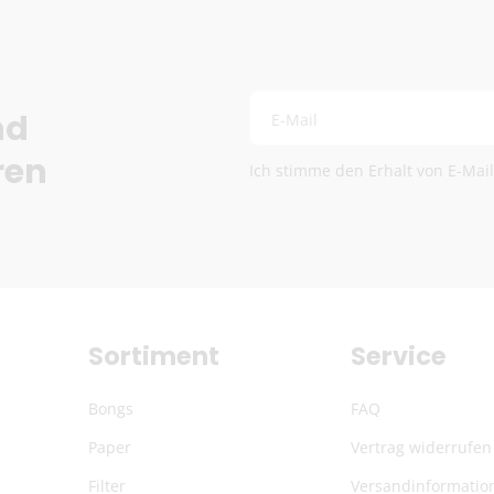
Die genauen Versandkosten we
nd
E-Mail
ren
Ich stimme den Erhalt von E-Mai
Sortiment
Service
Bongs
FAQ
Paper
Vertrag widerrufen
Filter
Versandinformatio