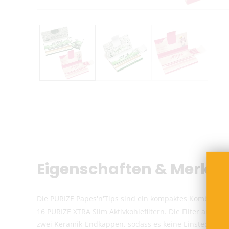
Eigenschaften & Merkm
Die PURIZE Papes'n'Tips sind ein kompaktes Kombi-Set a
16 PURIZE XTRA Slim Aktivkohlefiltern. Die Filter auf
zwei Keramik-Endkappen, sodass es keine Einsteckrichtu