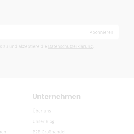
rden im Warenkorb berechnet.
Abonnieren
ls zu und akzeptiere die
Datenschutzerklärung
.
Unternehmen
Über uns
Unser Blog
nen
B2B Großhandel