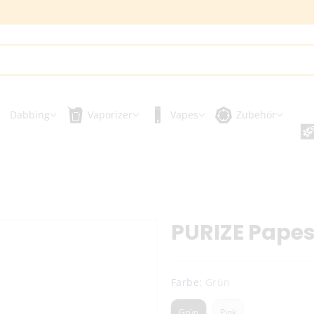
Dabbing
Vaporizer
Vapes
Zubehör
PURIZE Papes
Farbe:
Grün
Grün
Pink