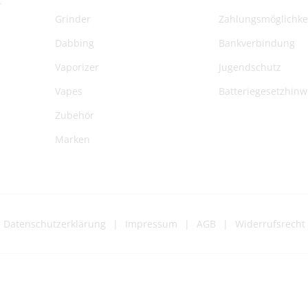
r
Grinder
Zahlungsmöglichke
Dabbing
Bankverbindung
Vaporizer
Jugendschutz
Vapes
Batteriegesetzhinw
Zubehör
Marken
Datenschutzerklärung
Impressum
AGB
Widerrufsrecht
Z
a