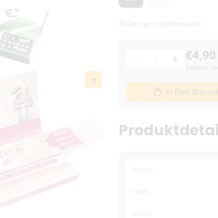
Geringer Lagerbestand
€4,90
Menge
Menge
Menge
Steuern en
für
für
PURIZE
PURIZE
In Den Waren
Papesn
Papesn
Tips
Tips
(Green/Pink)
(Green/Pin
Produktdetai
verringern
erhöhen
Papier
Filter
Inhalt