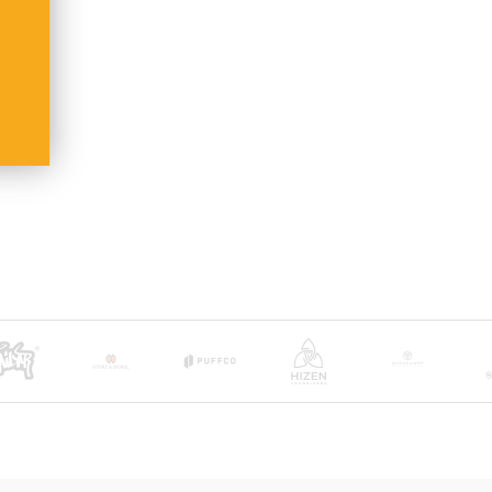
t DHL + Altersprüfung bei Zustellung (keine Lieferung
usatzkosten übernehmen wir.
oder Deutsche Post International (ab 6,90 €)
and ab 100 €
ge
 nach Empfängerland)
sche Post International (6,90 €)
and ab 100 €
ge
bühren trägt der Empfänger
@herb-shuttles.de