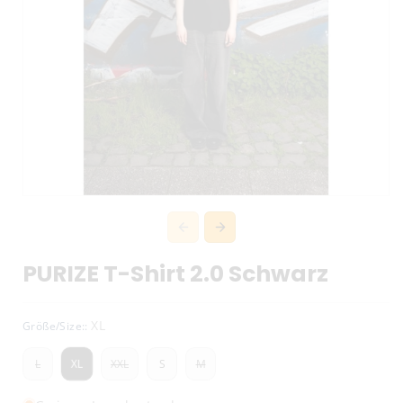
PURIZE T-Shirt 2.0 Schwarz
XL
Größe/Size::
Variante
XL
L
XXL
S
M
ausverkauft
Variante
Variante
oder
ausverkauft
ausverkauft