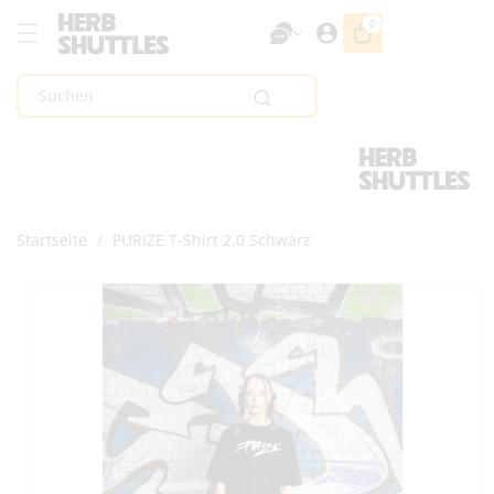
Zum Inhalt
0
0
Artikel
Springen
Suchen
Startseite
/
PURIZE T-Shirt 2.0 Schwarz
Zur
Produktinformation
Springen