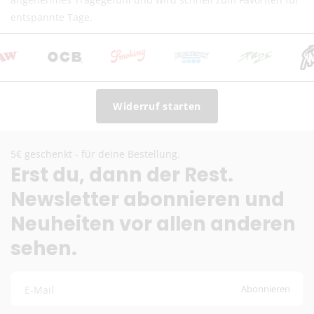
Lieferzeit:
2–6 Werktage
entspannte Tage.
Preise inkl. MwSt. (je nach Empfängerland)
Schweiz (Nicht-EU)
DHL (13,99 €) oder Deutsche Post International (6,90
€)
Widerruf starten
Kostenloser DHL-Versand ab 100 €
Lieferzeit:
2–6 Werktage
Preise exkl. MwSt.
5€ geschenkt - für deine Bestellung.
Eventuelle Zölle & Gebühren trägt der Empfänger
Erst du, dann der Rest.
Newsletter abonnieren und
Fragen? Schreib uns:
info@herb-shuttles.de
Neuheiten vor allen anderen
Die genauen Versandkosten werden im Warenkorb berechnet.
sehen.
Abonnieren
E-Mail