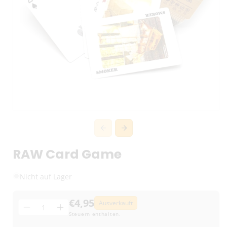
RAW Card Game
Nicht auf Lager
€4,95
Ausverkauft
Menge
Menge
Menge
Steuern enthalten.
für
für