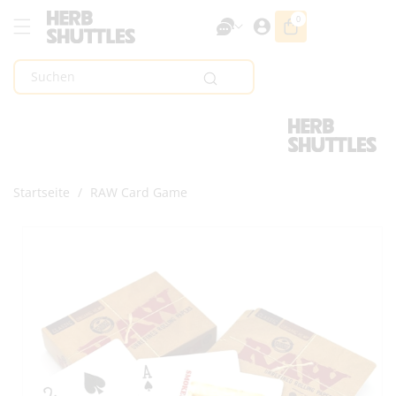
Zum Inhalt
0
0
Artikel
Springen
Suchen
Startseite
/
RAW Card Game
Zur
Produktinformation
Springen